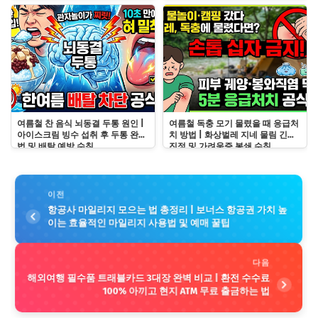
여름철 찬 음식 뇌동결 두통 원인 |
여름철 독충 모기 물렸을 때 응급처
아이스크림 빙수 섭취 후 두통 완화
치 방법 | 화상벌레 지네 물림 긴급
법 및 배탈 예방 수칙
진정 및 가려움증 봉쇄 수칙
이전
항공사 마일리지 모으는 법 총정리 | 보너스 항공권 가치 높
이는 효율적인 마일리지 사용법 및 예매 꿀팁
다음
해외여행 필수품 트래블카드 3대장 완벽 비교 | 환전 수수료
100% 아끼고 현지 ATM 무료 출금하는 법