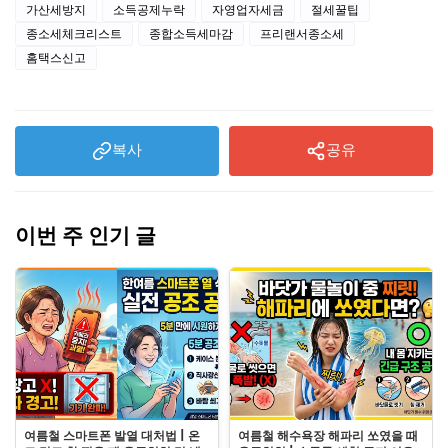
가산세방지
소득공제누락
자영업자세금
절세꿀팁
종소세체크리스트
종합소득세마감
프리랜서종소세
홈택스신고
복사
공유
이번 주 인기 글
여름철 스마트폰 발열 대처법 | 온
여름철 해수욕장 해파리 쏘였을 때