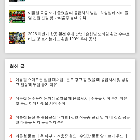
여름철 독충 모기 물렸을 때 응급처치 방법 | 화상벌레 지네 물
림 긴급 진정 및 가려움증 봉쇄 수칙
2026 하반기 항공 환전 우대 방법 | 은행별 모바일 환전 수수료
비교 및 트래블카드 환율 100% 우대 공식
최신 글
1
여름철 스마트폰 발열 대처법 | 온도 경고 창 떴을 때 응급처치 및 냉장
고·얼음팩 투입 금지 이유
2
여름철 해수욕장 해파리 쏘였을 때 응급처치 | 수돗물 세척 금지 이유
및 독소 제거 바닷물 세척 수칙
3
여름철 운전 중 졸음운전 대처법 | 심한 식곤증 원인 및 차 내 산소 공급
환기·졸음 퇴치 응급처치 수칙
4
여름철 물놀이 후 피부 가려움증 원인 | 수영장 물풀 알레르기 두드러