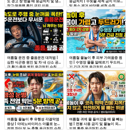
도 경고 창 떴을 때 응급처치 및 냉
응급처치 | 수돗물 세척 금지 이유
장고·얼음팩 투입 금지 이유
및 독소 제거 바닷물 세척 수칙
여름철 운전 중 졸음운전 대처법 |
여름철 물놀이 후 피부 가려움증 원
심한 식곤증 원인 및 차 내 산소 공
인 | 수영장 물풀 알레르기 두드러
급 환기·졸음 퇴치 응급처치 수칙
기 긴급 진정 응급처치 수칙
여름철 물놀이 후 유행성 각결막염
여름철 귀에 물 들어갔을 때 물 빼는
증상 | 아데노바이러스 아폴로 눈병
법 | 면봉 사용 금지 및 물놀이 외이
전염 차단 및 눈 충혈 응급처치 수칙
도염 통증 응급처치 수칙