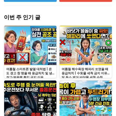
이번 주 인기 글
여름철 스마트폰 발열 대처법 | 온
여름철 해수욕장 해파리 쏘였을 때
도 경고 창 떴을 때 응급처치 및 냉
응급처치 | 수돗물 세척 금지 이유
장고·얼음팩 투입 금지 이유
및 독소 제거 바닷물 세척 수칙