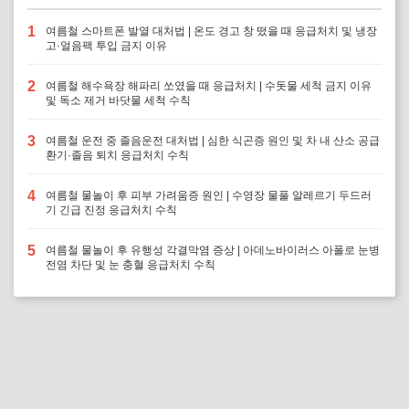
1
여름철 스마트폰 발열 대처법 | 온도 경고 창 떴을 때 응급처치 및 냉장
고·얼음팩 투입 금지 이유
2
여름철 해수욕장 해파리 쏘였을 때 응급처치 | 수돗물 세척 금지 이유
및 독소 제거 바닷물 세척 수칙
3
여름철 운전 중 졸음운전 대처법 | 심한 식곤증 원인 및 차 내 산소 공급
환기·졸음 퇴치 응급처치 수칙
4
여름철 물놀이 후 피부 가려움증 원인 | 수영장 물풀 알레르기 두드러
기 긴급 진정 응급처치 수칙
5
여름철 물놀이 후 유행성 각결막염 증상 | 아데노바이러스 아폴로 눈병
전염 차단 및 눈 충혈 응급처치 수칙