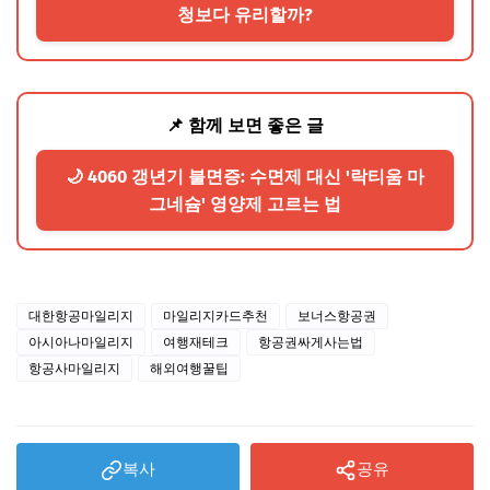
청보다 유리할까?
📌 함께 보면 좋은 글
🌙 4060 갱년기 불면증: 수면제 대신 '락티움 마
그네슘' 영양제 고르는 법
대한항공마일리지
마일리지카드추천
보너스항공권
아시아나마일리지
여행재테크
항공권싸게사는법
항공사마일리지
해외여행꿀팁
복사
공유