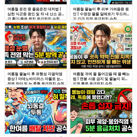
여름철 운전 중 졸음운전 대처법 |
여름철 물놀이 후 피부 가려움증 원
심한 식곤증 원인 및 차 내 산소 공
인 | 수영장 물풀 알레르기 두드러
급 환기·졸음 퇴치 응급처치 수칙
기 긴급 진정 응급처치 수칙
여름철 물놀이 후 유행성 각결막염
여름철 귀에 물 들어갔을 때 물 빼는
증상 | 아데노바이러스 아폴로 눈병
법 | 면봉 사용 금지 및 물놀이 외이
전염 차단 및 눈 충혈 응급처치 수칙
도염 통증 응급처치 수칙