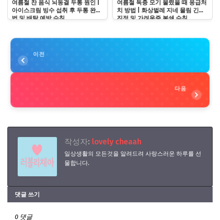
여름철 찬 음식 뇌동결 두통 원인 |
여름철 독충 모기 물렸을 때 응급처
아이스크림 빙수 섭취 후 두통 완화
치 방법 | 화상벌레 지네 물림 긴급
법 및 배탈 예방 수칙
진정 및 가려움증 봉쇄 수칙
이전
다음
작성자:
lovely cheaah
일상생활의 모든것을 알려드려 사랑스러운 하루를 선
물합니다.
댓글 쓰기
0 댓글