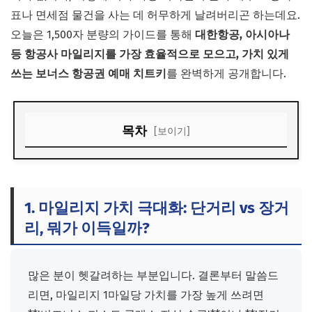
표나 면세점 물건을 사는 데 허무하게 날려버리곤 하는데요.
오늘은 1,500자 분량의 가이드를 통해
대한항공, 아시아나
등 항공사 마일리지를 가장 효율적으로 모으고, 가치 있게
쓰는 보너스 항공권 예매 치트키
를 완벽하게 공개합니다.
목차
[보이기]
1. 마일리지 가치 극대화: 단거리 vs 장거리, 뭐가 이득일까?
2. 보너스 항공권 '하늘의 별 따기' 좌석 선점하는 3가지 비법
1. 마일리지 가치 극대화: 단거리 vs 장거
3. 일상에서 숨 쉬듯 마일리지 모으는 '테크닉'
리, 뭐가 이득일까?
많은 분이 헷갈려하는 부분입니다. 결론부터 말씀드
리면, 마일리지 1마일당 가치를 가장 높게 쓰려면