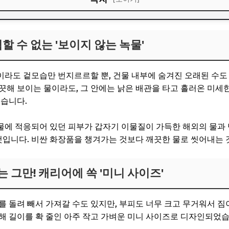
심할 수 없는 '보이지 않는 녹물'
심할 수 없는 '보이지 않는 녹물'
는 그만! 캐리어에 쏙 '미니 사이즈'
 충격적인 필터의 변화
라도 겉모습만 번지르르할 뿐, 건물 내부에 숨겨진 오래된 수도
끗해 보이는 물이라도, 그 안에는 낡은 배관을 타고 흘러온 미세한
높습니다.
물에 적응되어 있던 피부가 갑자기 이물질이 가득한 해외의 물과
 것입니다. 비싼 화장품을 챙겨가는 것보다 깨끗한 물로 씻어내는 
는 그만! 캐리어에 쏙 '미니 사이즈'
를 돌려 빼서 가져갈 수도 있지만, 부피도 너무 크고 무거워서 짐
해 길이를 확 줄인 아주 작고 가벼운 미니 사이즈로 디자인되었습