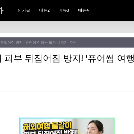
하
인기글
메뉴2
메뉴3
메뉴4
뒤집어짐 방지! '퓨어썸 여행용 필터 샤워기' 추천
피부 뒤집어짐 방지! '퓨어썸 여행