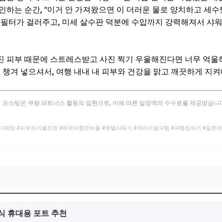
인하는 순간, "이거 안 가져왔으면 이 더러운 물로 양치하고 세수
 필터가 걸러주고, 미세 살수판 덕분에 수압까지 강력해져서 샤워
 피부 때문에 스트레스받고 사진 찍기 우울해진다면 너무 억울하
꼭 챙겨 넣으셔서, 여행 내내 내 피부와 건강을 맑고 깨끗하게 지
 포스팅은 쿠팡 파트너스 활동의 일환으로, 이에 따른 일정액의 수수료를 제공받습니
예방 #피부트러블진정 #해외여행준비물 #호텔샤워기 #캐리어필수템 #여행짐싸기 #일본여행 #l
이식 휴대용 포트 추천