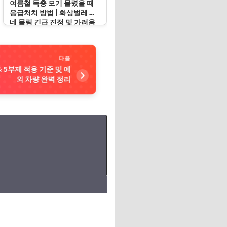
여름철 독충 모기 물렸을 때
응급처치 방법 | 화상벌레 지
네 물림 긴급 진정 및 가려움
증 봉쇄 수칙
다음
 5부제 적용 기준 및 예
외 차량 완벽 정리