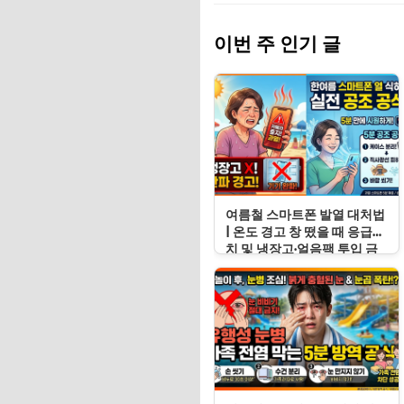
이번 주 인기 글
여름철 스마트폰 발열 대처법
| 온도 경고 창 떴을 때 응급처
치 및 냉장고·얼음팩 투입 금
지 이유