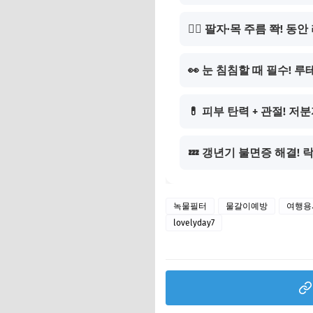
💆‍♀️ 팔자·목 주름 쫙! 
👀 눈 침침할 때 필수! 
💊 피부 탄력 + 관절! 
💤 갱년기 불면증 해결!
녹물필터
물갈이예방
여행용
lovelyday7