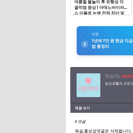
여름철 물놀이 후 유행성 각
결막염 증상 | 아데노바이러
스 아폴로 눈병 전염 차단 및
눈 충혈 응급처치 수칙
이전
1년에 7만 원 현금 지
법 총정리
작성자:
lovel
일상생활의 모든것
댓글 쓰기
0 댓글
욕설.홍보성댓글은 삭제됩니다.