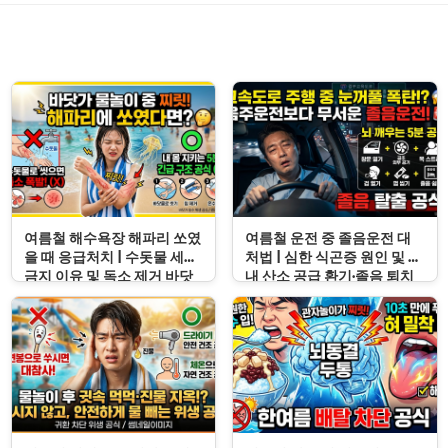
여름철 해수욕장 해파리 쏘였
여름철 운전 중 졸음운전 대
을 때 응급처치 | 수돗물 세척
처법 | 심한 식곤증 원인 및 차
금지 이유 및 독소 제거 바닷
내 산소 공급 환기·졸음 퇴치
물 세척 수칙
응급처치 수칙