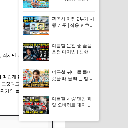
영장 물풀 알레르기
두드러기 긴급 진정
응급처치 수칙
관공서 차량 2부제 시
행 기준 | 적용 번호판
홀짝제 규칙 및 예외
차량·공영주차장 감
면 혜택 총정리
여름철 운전 중 졸음
운전 대처법 | 심한 식
 작지만 절대 없어서는 안 될
곤증 원인 및 차 내 산
소 공급 환기·졸음 퇴
치 응급처치 수칙
여름철 귀에 물 들어
부가 따갑게 붉어지거나 뾰루지가
갔을 때 물 빼는 법 |
 그렇다고 넘기지만, 진짜 원
면봉 사용 금지 및 물
샤워기의 놀라운 효과에 대해 알
놀이 외이도염 통증
응급처치 수칙
여름철 차량 엔진 과
열 오버히트 대처법 |
계기판 온도 급상승
시 긴급 대처 수칙과
냉각수 점검 방법