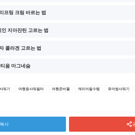
동안 리프팅 크림 바르는 법
루테인 지아잔틴 고르는 법
저분자 콜라겐 고르는 법
 락티움 마그네슘
샤워기
여행용샤워필터
여행준비물
캐리어필수템
퓨어썸샤워기
복사