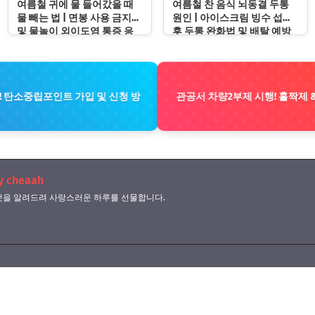
여름철 귀에 물 들어갔을 때
여름철 찬 음식 뇌동결 두통
물 빼는 법 | 면봉 사용 금지
원인 | 아이스크림 빙수 섭취
및 물놀이 외이도염 통증 응
후 두통 완화법 및 배탈 예방
급처치 수칙
수칙
급! 탄소중립포인트 가입 및 신청 방
관공서 차량2부제 시행! 홀짝제 &
y cheaah
을 알려드려 사랑스러운 하루를 선물합니다.