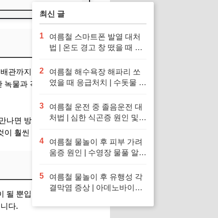
최신 글
1
여름철 스마트폰 발열 대처
법 | 온도 경고 창 떴을 때 응
급처치 및 냉장고·얼음팩 투
입 금지 이유
2
 배관까지 새것인 경우는 거의
여름철 해수욕장 해파리 쏘
였을 때 응급처치 | 수돗물 세
 녹물과 각종 중금속, 불순물
척 금지 이유 및 독소 제거 바
닷물 세척 수칙
3
여름철 운전 중 졸음운전 대
처법 | 심한 식곤증 원인 및
 만나면 방어벽이 무너지면서
차 내 산소 공급 환기·졸음
것이 훨씬 중요합니다.
퇴치 응급처치 수칙
4
여름철 물놀이 후 피부 가려
움증 원인 | 수영장 물풀 알레
르기 두드러기 긴급 진정 응
급처치 수칙
5
여름철 물놀이 후 유행성 각
결막염 증상 | 아데노바이러
이 될 뿐입니다.
'퓨어썸 여행용
스 아폴로 눈병 전염 차단 및
니다.
눈 충혈 응급처치 수칙