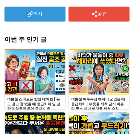
복사
공유
이번 주 인기 글
여름철 스마트폰 발열 대처법 | 온
여름철 해수욕장 해파리 쏘였을 때
도 경고 창 떴을 때 응급처치 및 냉
응급처치 | 수돗물 세척 금지 이유
장고·얼음팩 투입 금지 이유
및 독소 제거 바닷물 세척 수칙