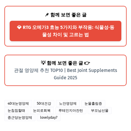
📌 함께 보면 좋은 글
💎 RTG 오메가3 효능 5가지와 부작용: 식물성·동
물성 차이 및 고르는 법
💡 함께 보면 좋은 글 👉
관절 영양제 추천 TOP10 | Best Joint Supplements
Guide 2025
40대눈영양제
50대건강
노안영양제
눈물흘림증
눈침침할때
눈피로회복
루테인지아잔틴
부모님선물
종근당눈영양제
lovelyday7