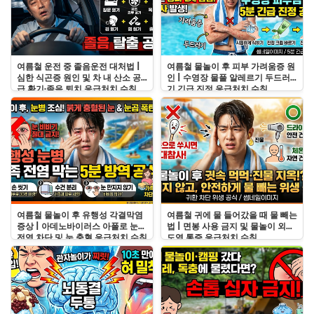
여름철 운전 중 졸음운전 대처법 |
여름철 물놀이 후 피부 가려움증 원
심한 식곤증 원인 및 차 내 산소 공
인 | 수영장 물풀 알레르기 두드러
급 환기·졸음 퇴치 응급처치 수칙
기 긴급 진정 응급처치 수칙
여름철 물놀이 후 유행성 각결막염
여름철 귀에 물 들어갔을 때 물 빼는
증상 | 아데노바이러스 아폴로 눈병
법 | 면봉 사용 금지 및 물놀이 외이
전염 차단 및 눈 충혈 응급처치 수칙
도염 통증 응급처치 수칙