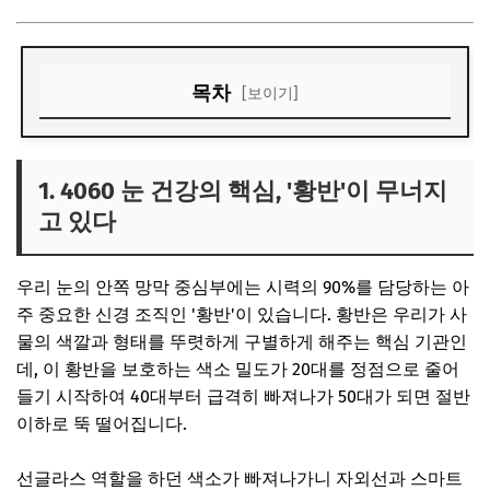
목차
[보이기]
1. 4060 눈 건강의 핵심, '황반'이 무너지고 있다
2. 루테인과 지아잔틴, 도대체 무슨 차이일까?
1. 4060 눈 건강의 핵심, '황반'이 무너지
고 있다
3. 눈 영양제 200% 효과 보는 올바른 복용법
우리 눈의 안쪽 망막 중심부에는 시력의 90%를 담당하는 아
주 중요한 신경 조직인 '황반'이 있습니다. 황반은 우리가 사
물의 색깔과 형태를 뚜렷하게 구별하게 해주는 핵심 기관인
데, 이 황반을 보호하는 색소 밀도가 20대를 정점으로 줄어
들기 시작하여 40대부터 급격히 빠져나가 50대가 되면 절반
이하로 뚝 떨어집니다.
선글라스 역할을 하던 색소가 빠져나가니 자외선과 스마트