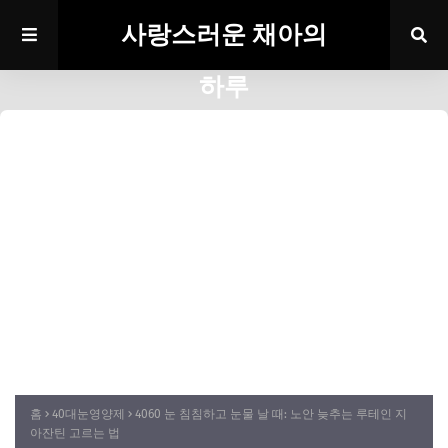
사랑스러운 채아의
하루
홈
40대눈영양제
4060 눈 침침하고 눈물 날 때: 노안 늦추는 루테인 지
아잔틴 고르는 법