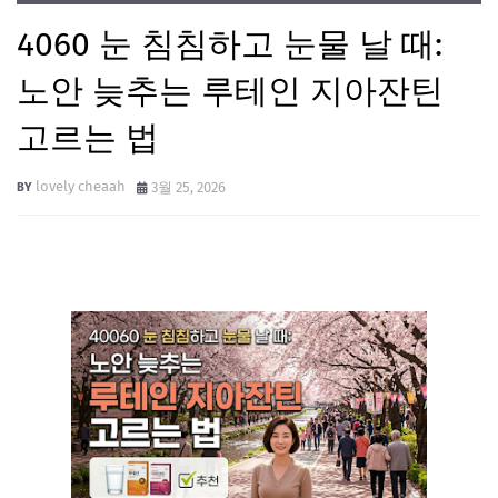
4060 눈 침침하고 눈물 날 때:
노안 늦추는 루테인 지아잔틴
고르는 법
lovely cheaah
3월 25, 2026