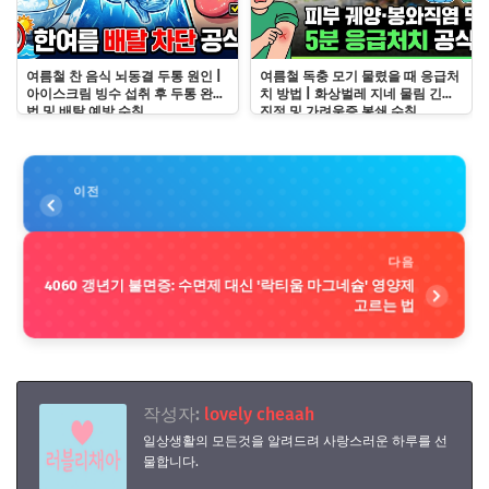
여름철 찬 음식 뇌동결 두통 원인 |
여름철 독충 모기 물렸을 때 응급처
아이스크림 빙수 섭취 후 두통 완화
치 방법 | 화상벌레 지네 물림 긴급
법 및 배탈 예방 수칙
진정 및 가려움증 봉쇄 수칙
이전
다음
4060 갱년기 불면증: 수면제 대신 '락티움 마그네슘' 영양제
고르는 법
작성자:
lovely cheaah
일상생활의 모든것을 알려드려 사랑스러운 하루를 선
물합니다.