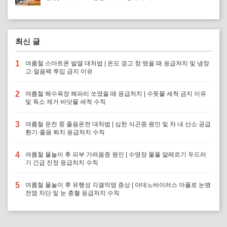
최신 글
1
여름철 스마트폰 발열 대처법 | 온도 경고 창 떴을 때 응급처치 및 냉장
고·얼음팩 투입 금지 이유
2
여름철 해수욕장 해파리 쏘였을 때 응급처치 | 수돗물 세척 금지 이유
및 독소 제거 바닷물 세척 수칙
3
여름철 운전 중 졸음운전 대처법 | 심한 식곤증 원인 및 차 내 산소 공급
환기·졸음 퇴치 응급처치 수칙
4
여름철 물놀이 후 피부 가려움증 원인 | 수영장 물풀 알레르기 두드러
기 긴급 진정 응급처치 수칙
5
여름철 물놀이 후 유행성 각결막염 증상 | 아데노바이러스 아폴로 눈병
전염 차단 및 눈 충혈 응급처치 수칙