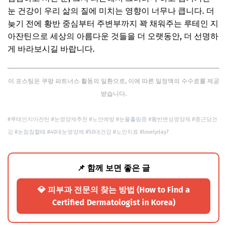
눈 건강이 우리 삶의 질에 미치는 영향이 너무나 큽니다. 더
늦기 전에 황반 중심부터 주변부까지 꽉 채워주는 루테인 지
아잔틴으로 세상의 아름다운 것들을 더 오랫동안, 더 선명하
게 바라보시길 바랍니다.
이 포스팅은 쿠팡 파트너스 활동의 일환으로, 이에 따른 일정액의 수수료를 제공
받습니다.
#루테인지아잔틴 #눈영양제추천 #노안예방 #눈물흘림증 #황반변성영양제 #종근당건
강 #눈침침할때 #40대눈영양제 #50대건강 #노안치료 #lovelyday7
📌 함께 보면 좋은 글
💎 피부과 전문의 찾는 방법 (How to Find a
Certified Dermatologist in Korea)