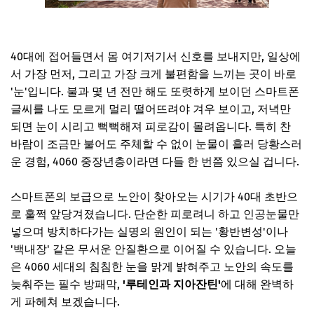
40대에 접어들면서 몸 여기저기서 신호를 보내지만, 일상에
서 가장 먼저, 그리고 가장 크게 불편함을 느끼는 곳이 바로
'눈'입니다. 불과 몇 년 전만 해도 또렷하게 보이던 스마트폰
글씨를 나도 모르게 멀리 떨어뜨려야 겨우 보이고, 저녁만
되면 눈이 시리고 뻑뻑해져 피로감이 몰려옵니다. 특히 찬
바람이 조금만 불어도 주체할 수 없이 눈물이 흘러 당황스러
운 경험, 4060 중장년층이라면 다들 한 번쯤 있으실 겁니다.
스마트폰의 보급으로 노안이 찾아오는 시기가 40대 초반으
로 훌쩍 앞당겨졌습니다. 단순한 피로려니 하고 인공눈물만
넣으며 방치하다가는 실명의 원인이 되는 '황반변성'이나
'백내장' 같은 무서운 안질환으로 이어질 수 있습니다. 오늘
은 4060 세대의 침침한 눈을 맑게 밝혀주고 노안의 속도를
늦춰주는 필수 방패막,
'루테인과 지아잔틴'
에 대해 완벽하
게 파헤쳐 보겠습니다.