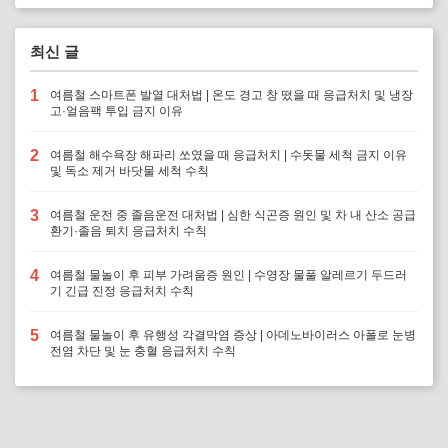
최신 글
1
여름철 스마트폰 발열 대처법 | 온도 경고 창 떴을 때 응급처치 및 냉장
고·얼음팩 투입 금지 이유
2
여름철 해수욕장 해파리 쏘였을 때 응급처치 | 수돗물 세척 금지 이유
및 독소 제거 바닷물 세척 수칙
3
여름철 운전 중 졸음운전 대처법 | 심한 식곤증 원인 및 차 내 산소 공급
환기·졸음 퇴치 응급처치 수칙
4
여름철 물놀이 후 피부 가려움증 원인 | 수영장 물풀 알레르기 두드러
기 긴급 진정 응급처치 수칙
5
여름철 물놀이 후 유행성 각결막염 증상 | 아데노바이러스 아폴로 눈병
전염 차단 및 눈 충혈 응급처치 수칙