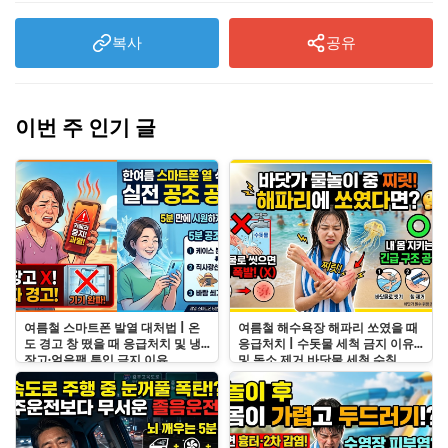
복사
공유
이번 주 인기 글
여름철 스마트폰 발열 대처법 | 온
여름철 해수욕장 해파리 쏘였을 때
도 경고 창 떴을 때 응급처치 및 냉
응급처치 | 수돗물 세척 금지 이유
장고·얼음팩 투입 금지 이유
및 독소 제거 바닷물 세척 수칙