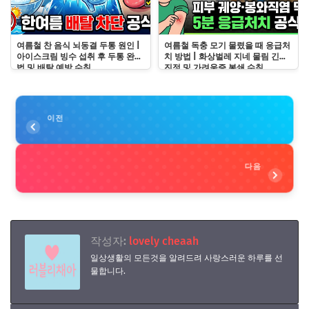
여름철 찬 음식 뇌동결 두통 원인 |
여름철 독충 모기 물렸을 때 응급처
아이스크림 빙수 섭취 후 두통 완화
치 방법 | 화상벌레 지네 물림 긴급
법 및 배탈 예방 수칙
진정 및 가려움증 봉쇄 수칙
이전
다음
작성자:
lovely cheaah
일상생활의 모든것을 알려드려 사랑스러운 하루를 선
물합니다.