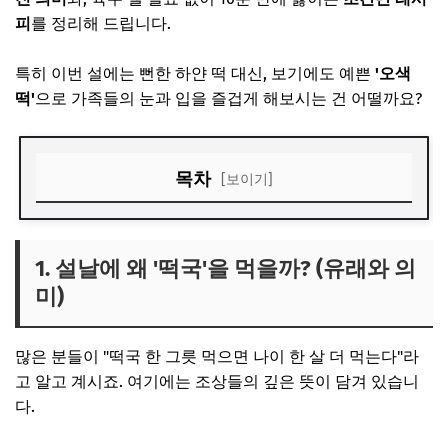
피
를 정리해 드립니다.
특히 이번 설에는 뻔한 하얀 떡 대신, 보기에도 예쁜
'오색
떡'
으로 가족들의 눈과 입을 즐겁게 해보시는 건 어떨까요?
목차
[보이기]
1. 설날에 왜 '떡국'을 먹을까? (유래와 의미)
2. 육수 없이 10분 컷! 사골 떡국 끓이는 법
1. 설날에 왜 '떡국'을 먹을까? (유래와 의
미)
3. 올해는 특별하게! '오색 떡국떡' 추천
많은 분들이 "떡국 한 그릇 먹으면 나이 한 살 더 먹는다"라
고 알고 계시죠. 여기에는 조상들의 깊은 뜻이 담겨 있습니
다.