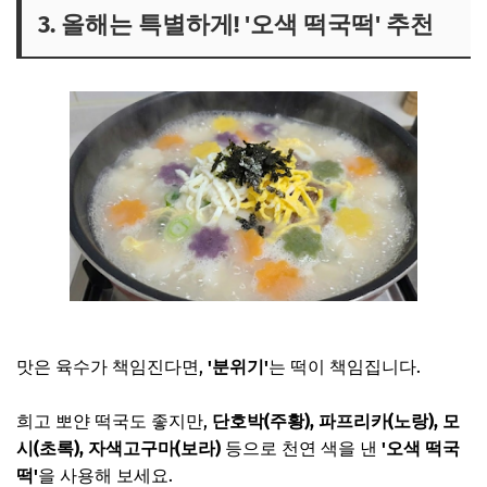
3. 올해는 특별하게! '오색 떡국떡' 추천
맛은 육수가 책임진다면,
'분위기'
는 떡이 책임집니다.
희고 뽀얀 떡국도 좋지만,
단호박(주황), 파프리카(노랑), 모
시(초록), 자색고구마(보라)
등으로 천연 색을 낸
'오색 떡국
떡'
을 사용해 보세요.