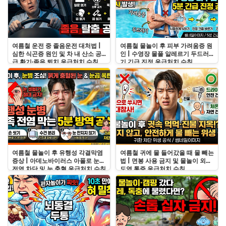
여름철 운전 중 졸음운전 대처법 |
여름철 물놀이 후 피부 가려움증 원
심한 식곤증 원인 및 차 내 산소 공
인 | 수영장 물풀 알레르기 두드러
급 환기·졸음 퇴치 응급처치 수칙
기 긴급 진정 응급처치 수칙
여름철 물놀이 후 유행성 각결막염
여름철 귀에 물 들어갔을 때 물 빼는
증상 | 아데노바이러스 아폴로 눈병
법 | 면봉 사용 금지 및 물놀이 외이
전염 차단 및 눈 충혈 응급처치 수칙
도염 통증 응급처치 수칙