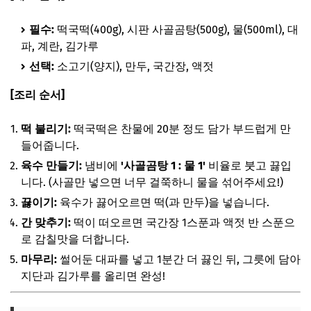
필수:
떡국떡(400g), 시판 사골곰탕(500g), 물(500ml), 대
파, 계란, 김가루
선택:
소고기(양지), 만두, 국간장, 액젓
[조리 순서]
떡 불리기:
떡국떡은 찬물에 20분 정도 담가 부드럽게 만
들어줍니다.
육수 만들기:
냄비에
'사골곰탕 1 : 물 1'
비율로 붓고 끓입
니다. (사골만 넣으면 너무 걸쭉하니 물을 섞어주세요!)
끓이기:
육수가 끓어오르면 떡(과 만두)을 넣습니다.
간 맞추기:
떡이 떠오르면 국간장 1스푼과 액젓 반 스푼으
로 감칠맛을 더합니다.
마무리:
썰어둔 대파를 넣고 1분간 더 끓인 뒤, 그릇에 담아
지단과 김가루를 올리면 완성!