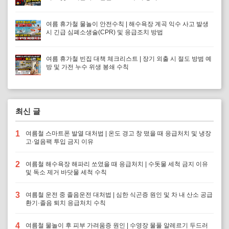
여름 휴가철 물놀이 안전수칙 | 해수욕장 계곡 익수 사고 발생
시 긴급 심폐소생술(CPR) 및 응급조치 방법
여름 휴가철 빈집 대책 체크리스트 | 장기 외출 시 절도 방범 예
방 및 가전 누수 위생 봉쇄 수칙
최신 글
1
여름철 스마트폰 발열 대처법 | 온도 경고 창 떴을 때 응급처치 및 냉장
고·얼음팩 투입 금지 이유
2
여름철 해수욕장 해파리 쏘였을 때 응급처치 | 수돗물 세척 금지 이유
및 독소 제거 바닷물 세척 수칙
3
여름철 운전 중 졸음운전 대처법 | 심한 식곤증 원인 및 차 내 산소 공급
환기·졸음 퇴치 응급처치 수칙
4
여름철 물놀이 후 피부 가려움증 원인 | 수영장 물풀 알레르기 두드러