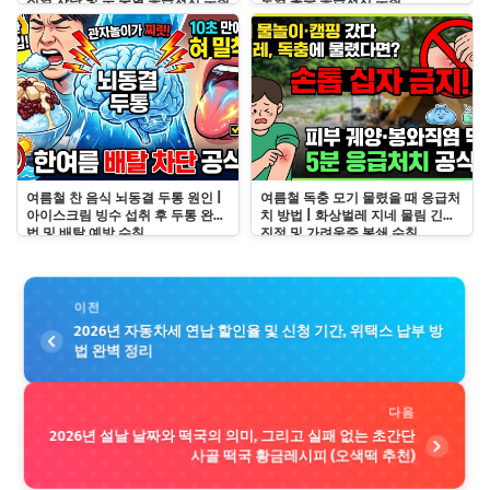
전염 차단 및 눈 충혈 응급처치 수칙
도염 통증 응급처치 수칙
여름철 찬 음식 뇌동결 두통 원인 |
여름철 독충 모기 물렸을 때 응급처
아이스크림 빙수 섭취 후 두통 완화
치 방법 | 화상벌레 지네 물림 긴급
법 및 배탈 예방 수칙
진정 및 가려움증 봉쇄 수칙
이전
2026년 자동차세 연납 할인율 및 신청 기간, 위택스 납부 방
법 완벽 정리
다음
2026년 설날 날짜와 떡국의 의미, 그리고 실패 없는 초간단
사골 떡국 황금레시피 (오색떡 추천)