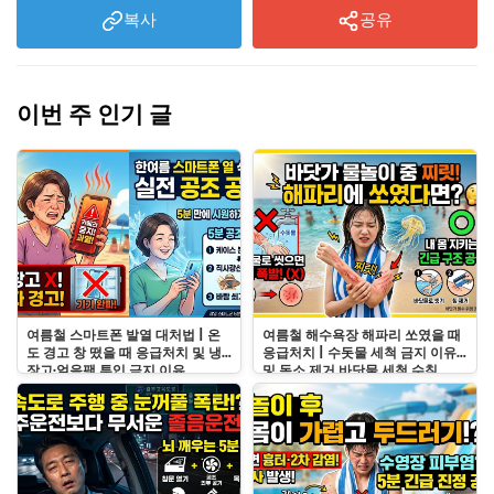
복사
공유
이번 주 인기 글
여름철 스마트폰 발열 대처법 | 온
여름철 해수욕장 해파리 쏘였을 때
도 경고 창 떴을 때 응급처치 및 냉
응급처치 | 수돗물 세척 금지 이유
장고·얼음팩 투입 금지 이유
및 독소 제거 바닷물 세척 수칙