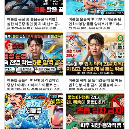
여름철 운전 중 졸음운전 대처법 |
여름철 물놀이 후 피부 가려움증 원
심한 식곤증 원인 및 차 내 산소 공
인 | 수영장 물풀 알레르기 두드러
급 환기·졸음 퇴치 응급처치 수칙
기 긴급 진정 응급처치 수칙
여름철 물놀이 후 유행성 각결막염
여름철 귀에 물 들어갔을 때 물 빼는
증상 | 아데노바이러스 아폴로 눈병
법 | 면봉 사용 금지 및 물놀이 외이
전염 차단 및 눈 충혈 응급처치 수칙
도염 통증 응급처치 수칙