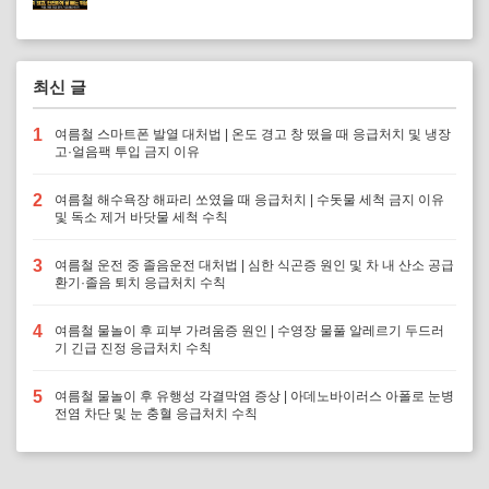
최신 글
1
여름철 스마트폰 발열 대처법 | 온도 경고 창 떴을 때 응급처치 및 냉장
고·얼음팩 투입 금지 이유
2
여름철 해수욕장 해파리 쏘였을 때 응급처치 | 수돗물 세척 금지 이유
및 독소 제거 바닷물 세척 수칙
3
여름철 운전 중 졸음운전 대처법 | 심한 식곤증 원인 및 차 내 산소 공급
환기·졸음 퇴치 응급처치 수칙
4
여름철 물놀이 후 피부 가려움증 원인 | 수영장 물풀 알레르기 두드러
기 긴급 진정 응급처치 수칙
5
여름철 물놀이 후 유행성 각결막염 증상 | 아데노바이러스 아폴로 눈병
전염 차단 및 눈 충혈 응급처치 수칙