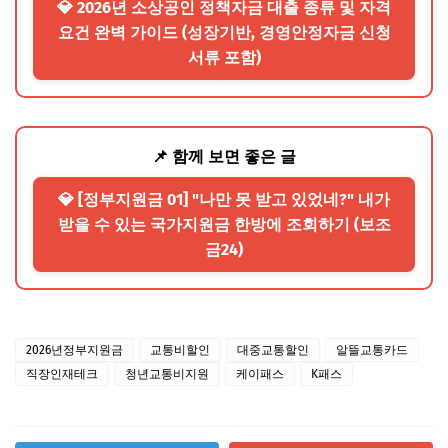
💎 2026년 소상공인 정책자금 대출 종류 및 자격
요건 완벽 가이드 (성장기반, 경영안정자금 신청
서류 포함)
📌 함께 보면 좋은 글
💎 [정부지원금 01] "나만 못 받고 있었네?" 내가
받을 수 있는 국가지원금 한방에 조회하기 (보조
금24)
2026년정부지원금
교통비할인
대중교통할인
알뜰교통카드
직장인재테크
청년교통비지원
케이패스
K패스