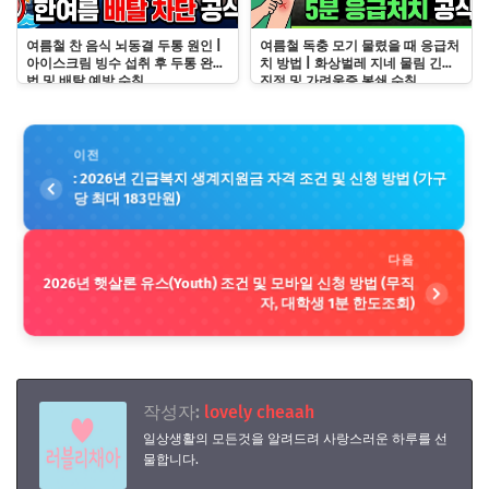
여름철 찬 음식 뇌동결 두통 원인 |
여름철 독충 모기 물렸을 때 응급처
아이스크림 빙수 섭취 후 두통 완화
치 방법 | 화상벌레 지네 물림 긴급
법 및 배탈 예방 수칙
진정 및 가려움증 봉쇄 수칙
이전
: 2026년 긴급복지 생계지원금 자격 조건 및 신청 방법 (가구
당 최대 183만원)
다음
2026년 햇살론 유스(Youth) 조건 및 모바일 신청 방법 (무직
자, 대학생 1분 한도조회)
작성자:
lovely cheaah
일상생활의 모든것을 알려드려 사랑스러운 하루를 선
물합니다.