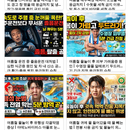
여름철 스마트폰 발열 대처법 | 온
여름철 해수욕장 해파리 쏘였을 때
도 경고 창 떴을 때 응급처치 및 냉
응급처치 | 수돗물 세척 금지 이유
장고·얼음팩 투입 금지 이유
및 독소 제거 바닷물 세척 수칙
여름철 운전 중 졸음운전 대처법 |
여름철 물놀이 후 피부 가려움증 원
심한 식곤증 원인 및 차 내 산소 공
인 | 수영장 물풀 알레르기 두드러
급 환기·졸음 퇴치 응급처치 수칙
기 긴급 진정 응급처치 수칙
여름철 물놀이 후 유행성 각결막염
여름철 귀에 물 들어갔을 때 물 빼는
증상 | 아데노바이러스 아폴로 눈병
법 | 면봉 사용 금지 및 물놀이 외이