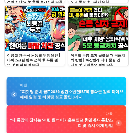
전염 차단 및 눈 충혈 응급처치 수칙
도염 통증 응급처치 수칙
여름철 찬 음식 뇌동결 두통 원인 |
여름철 독충 모기 물렸을 때 응급처
아이스크림 빙수 섭취 후 두통 완화
치 방법 | 화상벌레 지네 물림 긴급
법 및 배탈 예방 수칙
진정 및 가려움증 봉쇄 수칙
이전
"피켓팅 준비 끝!" 2026 방탄소년단(BTS) 광화문 컴백 라이브
예매 일정 및 티켓팅 성공 꿀팁 3가지
다음
"내 통장에 잠자는 50만 원?" 어카운트인포 휴면계좌 통합조
회 및 즉시 이체 방법