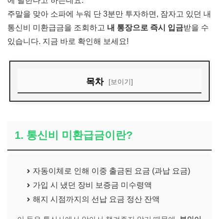
에 달한다고 하는데요.
주말을 맞아 소파에 누워 단 3분만 투자하면, 잠자고 있던 내
통신비 미환급금을 조회하고
내 통장으로 즉시 입금
받을 수
있습니다. 지금 바로 확인해 보세요!
목차
[보이기]
1. 통신비 미환급금이란?
2. 스마트초이스 통합 조회 방법 (가장 빠름)
1. 통신비 미환급금이란?
3. 이용 시 주의사항 (필독)
자동이체로 인해 이중 출금된 요금 (과납 요금)
가입 시 냈던 장비 보증금 미수령액
해지 시점까지의 선납 요금 정산 잔액