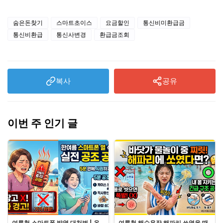
숨은돈찾기
스마트초이스
요금할인
통신비미환급금
통신비환급
통신사변경
환급금조회
복사
공유
이번 주 인기 글