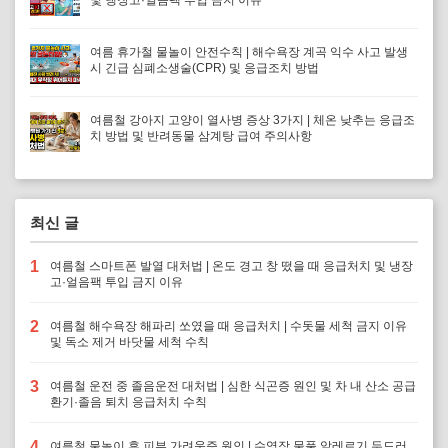
및 냉장고·얼음팩 투입 금지 이유
여름 휴가철 물놀이 안전수칙 | 해수욕장 계곡 익수 사고 발생
시 긴급 심폐소생술(CPR) 및 응급조치 방법
여름철 강아지 고양이 열사병 증상 3가지 | 체온 낮추는 응급조
치 방법 및 반려동물 삼계탕 급여 주의사항
최신 글
1
여름철 스마트폰 발열 대처법 | 온도 경고 창 떴을 때 응급처치 및 냉장
고·얼음팩 투입 금지 이유
2
여름철 해수욕장 해파리 쏘였을 때 응급처치 | 수돗물 세척 금지 이유
및 독소 제거 바닷물 세척 수칙
3
여름철 운전 중 졸음운전 대처법 | 심한 식곤증 원인 및 차 내 산소 공급
환기·졸음 퇴치 응급처치 수칙
4
여름철 물놀이 후 피부 가려움증 원인 | 수영장 물풀 알레르기 두드러