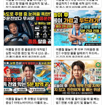
도 경고 창 떴을 때 응급처치 및 냉
응급처치 | 수돗물 세척 금지 이유
장고·얼음팩 투입 금지 이유
및 독소 제거 바닷물 세척 수칙
여름철 운전 중 졸음운전 대처법 |
여름철 물놀이 후 피부 가려움증 원
심한 식곤증 원인 및 차 내 산소 공
인 | 수영장 물풀 알레르기 두드러
급 환기·졸음 퇴치 응급처치 수칙
기 긴급 진정 응급처치 수칙
여름철 물놀이 후 유행성 각결막염
여름철 귀에 물 들어갔을 때 물 빼는
증상 | 아데노바이러스 아폴로 눈병
법 | 면봉 사용 금지 및 물놀이 외이