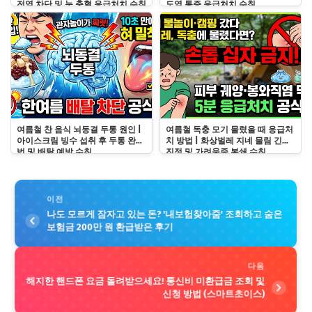
전염 차단 및 눈 충혈 응급처치 수칙
도염 통증 응급처치 수칙
여름철 찬 음식 뇌동결 두통 원인 |
여름철 독충 모기 물렸을 때 응급처
아이스크림 빙수 섭취 후 두통 완화
치 방법 | 화상벌레 지네 물림 긴급
법 및 배탈 예방 수칙
진정 및 가려움증 봉쇄 수칙
이전
나도 모르게 잠자고 있는 돈? '내보험찾아줌' 조회하고 숨은
보험금 200만 원 환급받은 후기
다음
해지한 핸드폰 요금 돌려받으세요! 통신비 미환급금 조회 및
신청 방법 (스마트초이스)