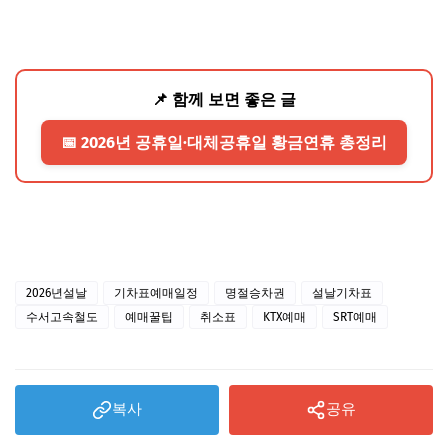
📌 함께 보면 좋은 글
📅 2026년 공휴일·대체공휴일 황금연휴 총정리
2026년설날
기차표예매일정
명절승차권
설날기차표
수서고속철도
예매꿀팁
취소표
KTX예매
SRT예매
복사
공유