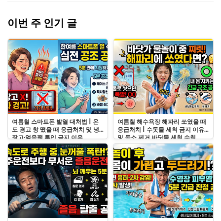
이번 주 인기 글
여름철 스마트폰 발열 대처법 | 온
여름철 해수욕장 해파리 쏘였을 때
도 경고 창 떴을 때 응급처치 및 냉
응급처치 | 수돗물 세척 금지 이유
장고·얼음팩 투입 금지 이유
및 독소 제거 바닷물 세척 수칙