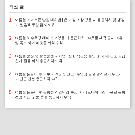
최신 글
1
여름철 스마트폰 발열 대처법 | 온도 경고 창 떴을 때 응급처치 및 냉장
고·얼음팩 투입 금지 이유
2
여름철 해수욕장 해파리 쏘였을 때 응급처치 | 수돗물 세척 금지 이유
및 독소 제거 바닷물 세척 수칙
3
여름철 운전 중 졸음운전 대처법 | 심한 식곤증 원인 및 차 내 산소 공급
환기·졸음 퇴치 응급처치 수칙
4
여름철 물놀이 후 피부 가려움증 원인 | 수영장 물풀 알레르기 두드러
기 긴급 진정 응급처치 수칙
5
여름철 물놀이 후 유행성 각결막염 증상 | 아데노바이러스 아폴로 눈병
전염 차단 및 눈 충혈 응급처치 수칙