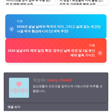
아이스크림 빙수 섭취 후 두통 완화
치 방법 | 화상벌레 지네 물림 긴급
법 및 배탈 예방 수칙
진정 및 가려움증 봉쇄 수칙
이전
2026년 설날 날짜와 떡국의 의미, 그리고 실패 없는 초간단
사골 떡국 황금레시피 (오색떡 추천)
다음
2026 설날 KTX 예매 일정 확정: 경부선 날짜 변경 및 3일 분산
예매 필독 가이드
작성자:
lovely cheaah
일상생활의 모든것을 알려드려 사랑스러운 하루를 선
물합니다.
댓글 쓰기