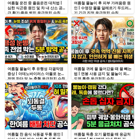
여름철 운전 중 졸음운전 대처법 |
여름철 물놀이 후 피부 가려움증 원
심한 식곤증 원인 및 차 내 산소 공
인 | 수영장 물풀 알레르기 두드러
급 환기·졸음 퇴치 응급처치 수칙
기 긴급 진정 응급처치 수칙
여름철 물놀이 후 유행성 각결막염
여름철 귀에 물 들어갔을 때 물 빼는
증상 | 아데노바이러스 아폴로 눈병
법 | 면봉 사용 금지 및 물놀이 외이
전염 차단 및 눈 충혈 응급처치 수칙
도염 통증 응급처치 수칙
여름철 찬 음식 뇌동결 두통 원인 |
여름철 독충 모기 물렸을 때 응급처