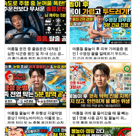
여름철 운전 중 졸음운전 대처법 |
여름철 물놀이 후 피부 가려움증 원
심한 식곤증 원인 및 차 내 산소 공
인 | 수영장 물풀 알레르기 두드러
급 환기·졸음 퇴치 응급처치 수칙
기 긴급 진정 응급처치 수칙
여름철 물놀이 후 유행성 각결막염
여름철 귀에 물 들어갔을 때 물 빼는
증상 | 아데노바이러스 아폴로 눈병
법 | 면봉 사용 금지 및 물놀이 외이
전염 차단 및 눈 충혈 응급처치 수칙
도염 통증 응급처치 수칙