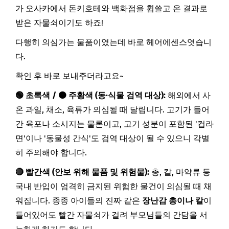
가 오사카에서 돈키호테와 백화점을 휩쓸고 온 결과로
받은 자물쇠이기도 하죠!
다행히 의심가는 물품이였는데 바로 헤어에센스엿습니
다.
확인 후 바로 보내주더라고요~
🟢 초록색 / 🟠 주황색 (동·식물 검역 대상):
해외에서 사
온 과일, 채소, 육류가 의심될 때 달립니다. 고기가 들어
간 육포나 소시지는 물론이고, 고기 성분이 포함된 '컵라
면'이나 '동물성 간식'도 검역 대상이 될 수 있으니 각별
히 주의해야 합니다.
🔴 빨간색 (안보 위해 물품 및 위험물):
총, 칼, 마약류 등
국내 반입이 엄격히 금지된 위험한 물건이 의심될 때 채
워집니다. 종종 아이들의 진짜 같은
장난감 총이나 칼
이
들어있어도 빨간 자물쇠가 걸려 부모님들의 간담을 서