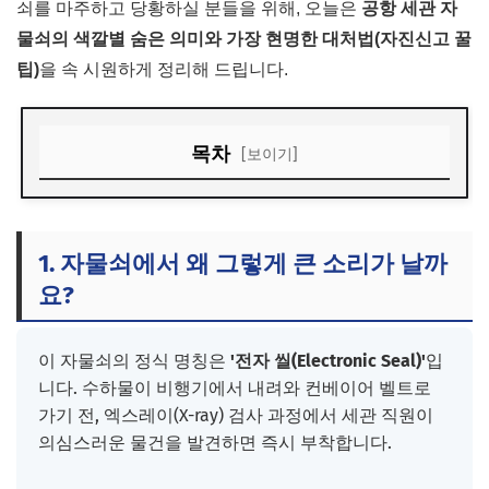
쇠를 마주하고 당황하실 분들을 위해, 오늘은
공항 세관 자
물쇠의 색깔별 숨은 의미와 가장 현명한 대처법(자진신고 꿀
팁)
을 속 시원하게 정리해 드립니다.
목차
[보이기]
1. 자물쇠에서 왜 그렇게 큰 소리가 날까요?
2. 캐리어 자물쇠 색깔별 진짜 의미 (빨간, 노란, 초록)
1. 자물쇠에서 왜 그렇게 큰 소리가 날까
3. 노란 자물쇠가 달렸다면? '자진신고'가 무조건 이득!
요?
4. 모바일 앱으로 비행기 안에서 미리 세관신고 끝내기
이 자물쇠의 정식 명칭은
'전자 씰(Electronic Seal)'
입
니다. 수하물이 비행기에서 내려와 컨베이어 벨트로
가기 전, 엑스레이(X-ray) 검사 과정에서 세관 직원이
의심스러운 물건을 발견하면 즉시 부착합니다.