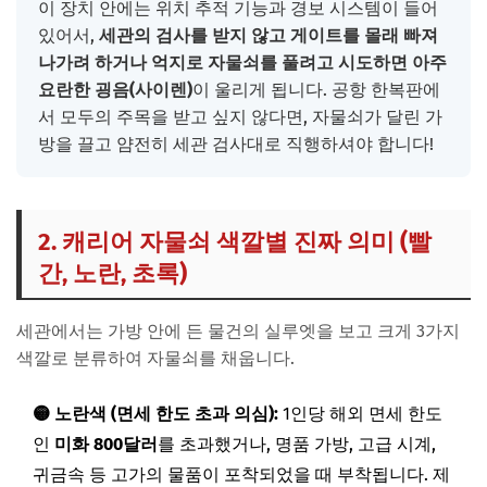
이 장치 안에는 위치 추적 기능과 경보 시스템이 들어
있어서,
세관의 검사를 받지 않고 게이트를 몰래 빠져
나가려 하거나 억지로 자물쇠를 풀려고 시도하면 아주
요란한 굉음(사이렌)
이 울리게 됩니다. 공항 한복판에
서 모두의 주목을 받고 싶지 않다면, 자물쇠가 달린 가
방을 끌고 얌전히 세관 검사대로 직행하셔야 합니다!
2. 캐리어 자물쇠 색깔별 진짜 의미 (빨
간, 노란, 초록)
세관에서는 가방 안에 든 물건의 실루엣을 보고 크게 3가지
색깔로 분류하여 자물쇠를 채웁니다.
🟡 노란색 (면세 한도 초과 의심):
1인당 해외 면세 한도
인
미화 800달러
를 초과했거나, 명품 가방, 고급 시계,
귀금속 등 고가의 물품이 포착되었을 때 부착됩니다. 제