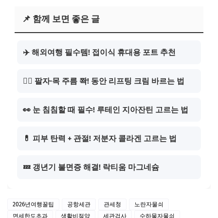
📌 함께 보면 좋은 글
✈️ 해외여행 필수템! 접이식 휴대용 포트 추천
💆‍♀️ 팔자·목 주름 쫙! 동안 리프팅 크림 바르는 법
👀 눈 침침할 때 필수! 루테인 지아잔틴 고르는 법
💊 피부 탄력 + 관절! 저분자 콜라겐 고르는 법
💤 갱년기 불면증 해결! 락티움 마그네슘
2026년여행꿀팁
공항세관
관세청
노란자물쇠
면세한도초과
생활비절약
세관검사
수하물자물쇠