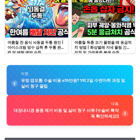
여름철 찬 음식 뇌동결 두통 원인 |
여름철 독충 모기 물렸을 때 응급처
아이스크림 빙수 섭취 후 두통 완화
치 방법 | 화상벌레 지네 물림 긴급
법 및 배탈 예방 수칙
진정 및 가려움증 봉쇄 수칙
이전
유방 맘모톰 수술 비용 470만원? 1박 2일 수면마취 과정 및
실비 청구 꿀팁
다음
대장내시경 용종 제거 비용 및 실비 청구 서류 (수술비 특약
꼭 확인하세요!)