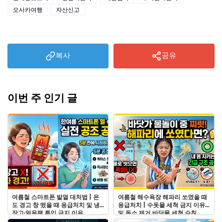
오사카여행
자산신고
복사
공유
이번 주 인기 글
여름철 스마트폰 발열 대처법 | 온
여름철 해수욕장 해파리 쏘였을 때
도 경고 창 떴을 때 응급처치 및 냉
응급처치 | 수돗물 세척 금지 이유
장고·얼음팩 투입 금지 이유
및 독소 제거 바닷물 세척 수칙