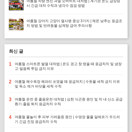
여름철 차량 엔진 과열 오버히트 대처법 | 계기판 온도 급상승
시 긴급 대처 수칙과 냉각수 점검 방법
여름철 강아지 고양이 열사병 증상 3가지 | 체온 낮추는 응급조
치 방법 및 반려동물 삼계탕 급여 주의사항
최신 글
1
여름철 스마트폰 발열 대처법 | 온도 경고 창 떴을 때 응급처치 및 냉장
고·얼음팩 투입 금지 이유
2
여름철 해수욕장 해파리 쏘였을 때 응급처치 | 수돗물 세척 금지 이유
및 독소 제거 바닷물 세척 수칙
3
여름철 운전 중 졸음운전 대처법 | 심한 식곤증 원인 및 차 내 산소 공급
환기·졸음 퇴치 응급처치 수칙
4
여름철 물놀이 후 피부 가려움증 원인 | 수영장 물풀 알레르기 두드러
기 긴급 진정 응급처치 수칙