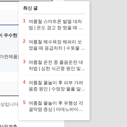
방법
최신 글
1
여름철 스마트폰 발열 대처
법 | 온도 경고 창 떴을 때 응
급처치 및 냉장고·얼음팩 투
이 우수한 가전제품을 구매
입 금지 이유
2
여름철 해수욕장 해파리 쏘
였을 때 응급처치 | 수돗물 세
척 금지 이유 및 독소 제거 바
로 가전제품을 구매하셨다면
닷물 세척 수칙
3
여름철 운전 중 졸음운전 대
처법 | 심한 식곤증 원인 및
차 내 산소 공급 환기·졸음
퇴치 응급처치 수칙
4
여름철 물놀이 후 피부 가려
움증 원인 | 수영장 물풀 알레
르기 두드러기 긴급 진정 응
급처치 수칙
5
여름철 물놀이 후 유행성 각
대상입니다.
결막염 증상 | 아데노바이러
스 아폴로 눈병 전염 차단 및
눈 충혈 응급처치 수칙
차상위계층