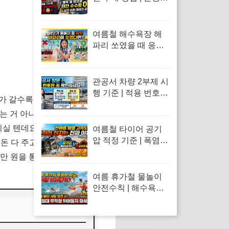
모바일 환전 수수료
비교 및 트래블카드
환율 100% 우대 공식
여름철 해수욕장 해
파리 쏘였을 때 응급
처치 | 수돗물 세척 금
지 이유 및 독소 제거
바닷물 세척 수칙
관공서 차량 2부제 시
행 기준 | 적용 번호판
가 갈수록 여름엔 찌는 듯이 덥
홀짝제 규칙 및 예외
는 거 아니야?" 하며 가슴을 졸
차량·공영주차장 감
면 혜택 총정리
실 텐데요. 이럴 때 무조건 챙
여름철 타이어 공기
압 적정 기준 | 폭염
 돈 다 주고 사면 너무 아까운
혹서기 타이어 펑크
30만 원을 통장으로 돌려받으시
원인 및 고속도로 스
탠딩 웨이브 방지 수
여름 휴가철 물놀이
칙
안전수칙 | 해수욕장
계곡 익수 사고 발생
시 긴급 심폐소생술
(CPR) 및 응급조치