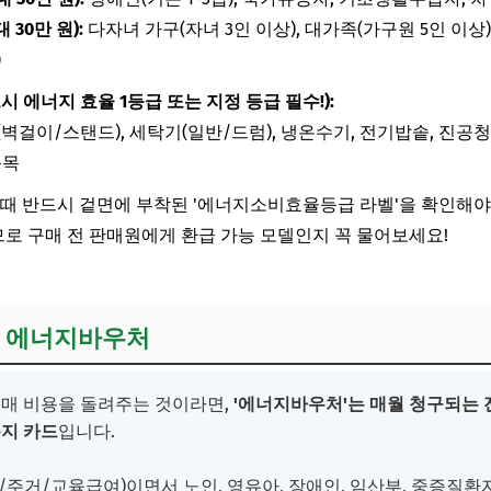
 30만 원):
다자녀 가구(자녀 3인 이상), 대가족(가구원 5인 이상
)
시 에너지 효율 1등급 또는 지정 등급 필수!):
벽걸이/스탠드), 세탁기(일반/드럼), 냉온수기, 전기밥솥, 진공청소
품목
때 반드시 겉면에 부착된 '에너지소비효율등급 라벨'을 확인해야
므로 구매 전 판매원에게 환급 가능 모델인지 꼭 물어보세요!
인, 에너지바우처
구매 비용을 돌려주는 것이라면,
'에너지바우처'는 매월 청구되는 
복지 카드
입니다.
주거/교육급여)이면서 노인, 영유아, 장애인, 임산부, 중증질환