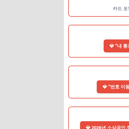
카드 포
💎 “내
💎 “번호 
💎 2026년 소상공