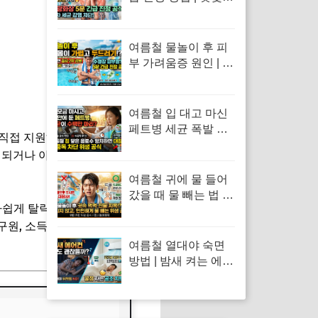
탄 피부 화끈거림 응
급처치 및 허물·물집
관리 수칙
여름철 물놀이 후 피
부 가려움증 원인 | 수
영장 물풀 알레르기
두드러기 긴급 진정
응급처치 수칙
여름철 입 대고 마신
페트병 세균 폭발 위
직접 지원해 주는 제도가 있습
험 | 음료수 장염 예방
액되거나 아예 받지 못할 수 있
및 올바른 위생 보관
수칙
여름철 귀에 물 들어
갔을 때 물 빼는 법 |
 아쉽게 탈락하셨던 분들도 올해
면봉 사용 금지 및 물
원, 소득, 재산 기준 3가지를
놀이 외이도염 통증
응급처치 수칙
여름철 열대야 숙면
방법 | 밤새 켜는 에어
컨 취침 모드 설정과
냉방 제습 전기세 누
진세 비교