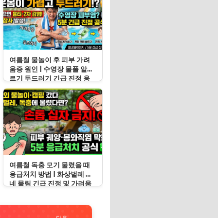
여름철 물놀이 후 피부 가려
움증 원인 | 수영장 물풀 알레
르기 두드러기 긴급 진정 응
급처치 수칙
여름철 독충 모기 물렸을 때
응급처치 방법 | 화상벌레 지
네 물림 긴급 진정 및 가려움
증 봉쇄 수칙
다음