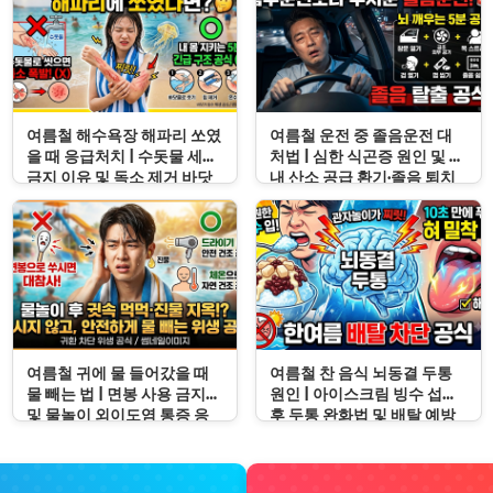
여름철 해수욕장 해파리 쏘였
여름철 운전 중 졸음운전 대
을 때 응급처치 | 수돗물 세척
처법 | 심한 식곤증 원인 및 차
금지 이유 및 독소 제거 바닷
내 산소 공급 환기·졸음 퇴치
물 세척 수칙
응급처치 수칙
여름철 귀에 물 들어갔을 때
여름철 찬 음식 뇌동결 두통
물 빼는 법 | 면봉 사용 금지
원인 | 아이스크림 빙수 섭취
및 물놀이 외이도염 통증 응
후 두통 완화법 및 배탈 예방
급처치 수칙
수칙