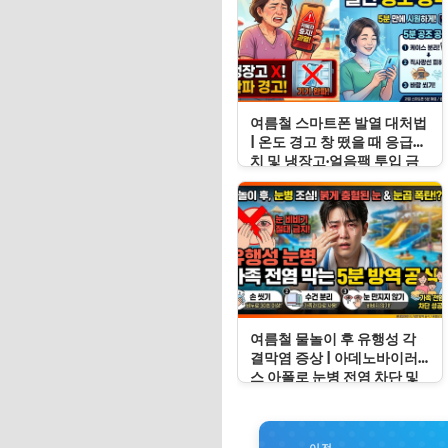
여름철 스마트폰 발열 대처법
| 온도 경고 창 떴을 때 응급처
치 및 냉장고·얼음팩 투입 금
지 이유
여름철 물놀이 후 유행성 각
결막염 증상 | 아데노바이러
스 아폴로 눈병 전염 차단 및
눈 충혈 응급처치 수칙
이전