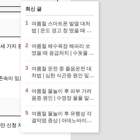
최신 글
1
여름철 스마트폰 발열 대처
법 | 온도 경고 창 떴을 때 응
급처치 및 냉장고·얼음팩 투
입 금지 이유
2
세 가지 중 어디에 속하는지
여름철 해수욕장 해파리 쏘
였을 때 응급처치 | 수돗물 세
척 금지 이유 및 독소 제거 바
닷물 세척 수칙
3
여름철 운전 중 졸음운전 대
처법 | 심한 식곤증 원인 및
존속이 있는 가구 (외벌이)
차 내 산소 공급 환기·졸음
퇴치 응급처치 수칙
4
여름철 물놀이 후 피부 가려
움증 원인 | 수영장 물풀 알레
르기 두드러기 긴급 진정 응
급처치 수칙
5
여름철 물놀이 후 유행성 각
결막염 증상 | 아데노바이러
만 신청 자격이 주어집니다.
스 아폴로 눈병 전염 차단 및
눈 충혈 응급처치 수칙