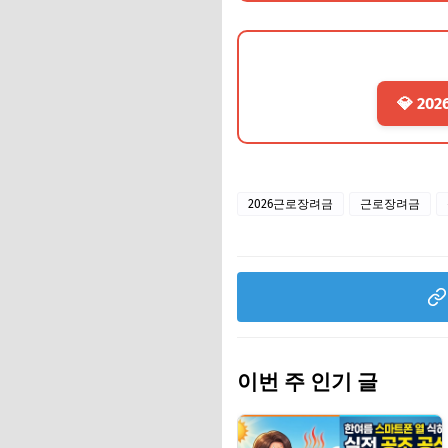
💎 2
2026근로장려금
근로장려금
이번 주 인기 글