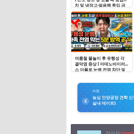
치 및 냉장고·얼음팩 투입 금
지 이유
여름철 물놀이 후 유행성 각
결막염 증상 | 아데노바이러
스 아폴로 눈병 전염 차단 및
눈 충혈 응급처치 수칙
이전
농심 안양공장 견학 신청
실내 데이트)
작성자:
lovel