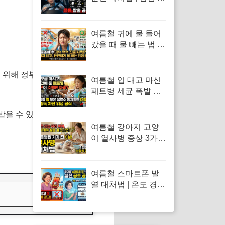
곤증 원인 및 차 내 산
소 공급 환기·졸음 퇴
치 응급처치 수칙
여름철 귀에 물 들어
갔을 때 물 빼는 법 |
면봉 사용 금지 및 물
놀이 외이도염 통증
을 위해 정부에서 월세를 지원해
응급처치 수칙
여름철 입 대고 마신
페트병 세균 폭발 위
험 | 음료수 장염 예방
및 올바른 위생 보관
 받을 수 있는지
2026년 최신 기
수칙
여름철 강아지 고양
이 열사병 증상 3가지
| 체온 낮추는 응급조
치 방법 및 반려동물
삼계탕 급여 주의사
여름철 스마트폰 발
항
열 대처법 | 온도 경고
창 떴을 때 응급처치
및 냉장고·얼음팩 투
입 금지 이유