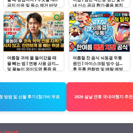
금지 이유 및 독소 제거 바닷
내 산소 공급 환기·졸음 퇴치
물 세척 수칙
응급처치 수칙
여름철 귀에 물 들어갔을 때
여름철 찬 음식 뇌동결 두통
물 빼는 법 | 면봉 사용 금지
원인 | 아이스크림 빙수 섭취
및 물놀이 외이도염 통증 응
후 두통 완화법 및 배탈 예방
급처치 수칙
수칙
 방법 및 선물 후기 (참가비 무료
2026 설날 연휴 국내여행지 추천 
y cheaah