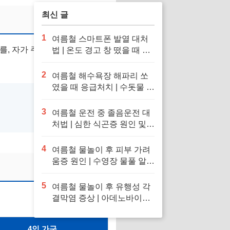
최신 글
1
여름철 스마트폰 발열 대처
를, 자가 주택인 분들께는
'집
법 | 온도 경고 창 떴을 때 응
급처치 및 냉장고·얼음팩 투
입 금지 이유
2
여름철 해수욕장 해파리 쏘
였을 때 응급처치 | 수돗물 세
척 금지 이유 및 독소 제거 바
닷물 세척 수칙
3
여름철 운전 중 졸음운전 대
처법 | 심한 식곤증 원인 및
차 내 산소 공급 환기·졸음
퇴치 응급처치 수칙
4
여름철 물놀이 후 피부 가려
움증 원인 | 수영장 물풀 알레
르기 두드러기 긴급 진정 응
급처치 수칙
5
여름철 물놀이 후 유행성 각
결막염 증상 | 아데노바이러
스 아폴로 눈병 전염 차단 및
눈 충혈 응급처치 수칙
4인 가구