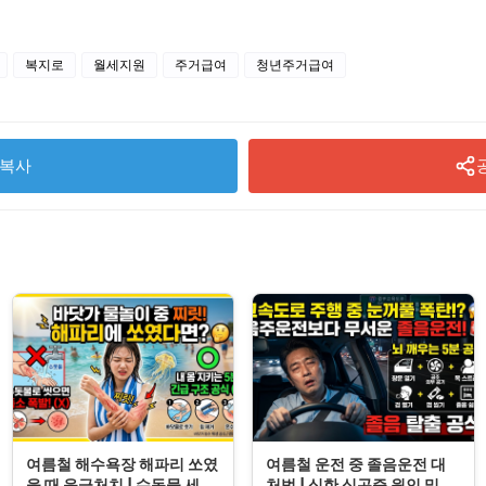
복지로
월세지원
주거급여
청년주거급여
복사
여름철 해수욕장 해파리 쏘였
여름철 운전 중 졸음운전 대
을 때 응급처치 | 수돗물 세척
처법 | 심한 식곤증 원인 및 차