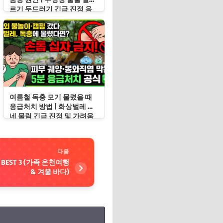
르기 두드러기 긴급 진정 응
급처치 수칙
여름철 독충 모기 물렸을 때
응급처치 방법 | 화상벌레 지
네 물림 긴급 진정 및 가려움
증 봉쇄 수칙
다음
BEST 3 (가족 온천여행
& 겨울 바다)