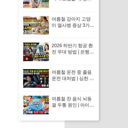
처치 | 수돗물 세척 금
지 이유 및 독소 제거
바닷물 세척 수칙
여름철 강아지 고양
이 열사병 증상 3가지
| 체온 낮추는 응급조
치 방법 및 반려동물
삼계탕 급여 주의사
2026 하반기 항공 환
항
전 우대 방법 | 은행별
모바일 환전 수수료
비교 및 트래블카드
환율 100% 우대 공식
여름철 운전 중 졸음
운전 대처법 | 심한 식
곤증 원인 및 차 내 산
소 공급 환기·졸음 퇴
치 응급처치 수칙
여름철 찬 음식 뇌동
결 두통 원인 | 아이스
크림 빙수 섭취 후 두
통 완화법 및 배탈 예
방 수칙