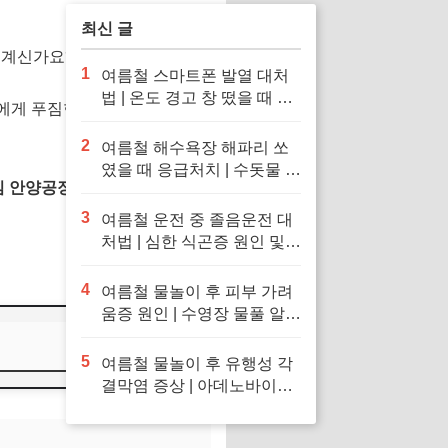
최신 글
 계신가요?
1
여름철 스마트폰 발열 대처
법 | 온도 경고 창 떴을 때 응
원에게 푸짐한
라면·스낵 선물세
급처치 및 냉장고·얼음팩 투
입 금지 이유
2
여름철 해수욕장 해파리 쏘
였을 때 응급처치 | 수돗물 세
 안양공장 견학 신청 방법, 당
척 금지 이유 및 독소 제거 바
닷물 세척 수칙
3
여름철 운전 중 졸음운전 대
처법 | 심한 식곤증 원인 및
차 내 산소 공급 환기·졸음
퇴치 응급처치 수칙
4
여름철 물놀이 후 피부 가려
움증 원인 | 수영장 물풀 알레
르기 두드러기 긴급 진정 응
급처치 수칙
5
여름철 물놀이 후 유행성 각
결막염 증상 | 아데노바이러
스 아폴로 눈병 전염 차단 및
눈 충혈 응급처치 수칙