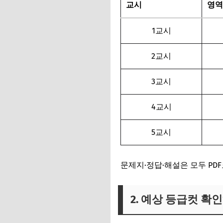
교시
영역
6. 마무리
1교시
2교시
3교시
4교시
5교시
문제지·정답·해설은 모두 PD
2. 예상 등급컷 확