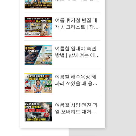
면봉 사용 금지 및 물
놀이 외이도염 통증
응급처치 수칙
여름 휴가철 빈집 대
책 체크리스트 | 장기
외출 시 절도 방범 예
방 및 가전 누수 위생
봉쇄 수칙
여름철 열대야 숙면
방법 | 밤새 켜는 에어
컨 취침 모드 설정과
냉방 제습 전기세 누
진세 비교
여름철 해수욕장 해
파리 쏘였을 때 응급
처치 | 수돗물 세척 금
지 이유 및 독소 제거
바닷물 세척 수칙
여름철 차량 엔진 과
열 오버히트 대처법 |
계기판 온도 급상승
시 긴급 대처 수칙과
냉각수 점검 방법