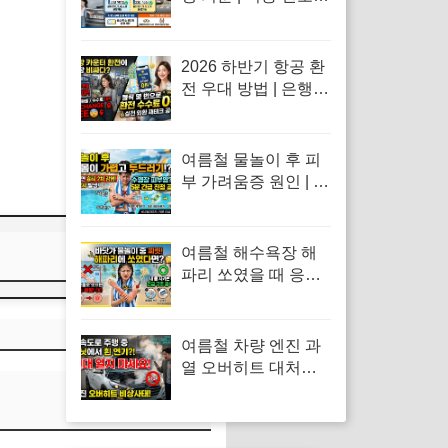
홀짝제 규칙 및 예외
차량·공영주차장 감
면 혜택 총정리
2026 하반기 항공 환
전 우대 방법 | 은행별
모바일 환전 수수료
비교 및 트래블카드
환율 100% 우대 공식
여름철 물놀이 후 피
부 가려움증 원인 | 수
영장 물풀 알레르기
두드러기 긴급 진정
응급처치 수칙
여름철 해수욕장 해
파리 쏘였을 때 응급
처치 | 수돗물 세척 금
지 이유 및 독소 제거
바닷물 세척 수칙
여름철 차량 엔진 과
열 오버히트 대처법 |
계기판 온도 급상승
시 긴급 대처 수칙과
냉각수 점검 방법