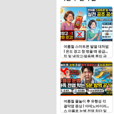
여름철 스마트폰 발열 대처법
| 온도 경고 창 떴을 때 응급처
치 및 냉장고·얼음팩 투입 금
지 이유
여름철 물놀이 후 유행성 각
결막염 증상 | 아데노바이러
스 아폴로 눈병 전염 차단 및