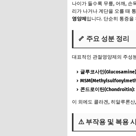
나이가 들수록 무릎, 어깨, 손
🔥 2025년 기준 관
리가 나거나 계단을 오를 때 
💡 복용 꿀팁
영양제
입니다. 단순히 통증을
📅 2025년 10월 1
🦴 주요 성분 정리
대표적인 관절영양제의 주성분
글루코사민(Glucosamine)
MSM(Methylsulfonylmeth
콘드로이틴(Chondroitin):
이 외에도 콜라겐, 히알루론산
⚠️ 부작용 및 복용