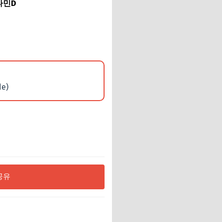
타민D
e)
공유