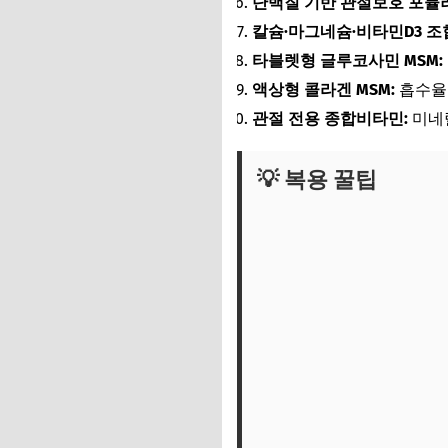
단백질 기반 관절보호 포뮬러
칼슘·마그네슘·비타민D3 조
타블렛형 글루코사민 MSM:
액상형 콜라겐 MSM:
흡수율이
관절 전용 종합비타민:
미네랄
💡 복용 꿀팁