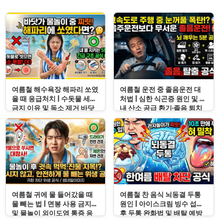
여름철 해수욕장 해파리 쏘였
여름철 운전 중 졸음운전 대
을 때 응급처치 | 수돗물 세척
처법 | 심한 식곤증 원인 및 차
금지 이유 및 독소 제거 바닷
내 산소 공급 환기·졸음 퇴치
물 세척 수칙
응급처치 수칙
여름철 귀에 물 들어갔을 때
여름철 찬 음식 뇌동결 두통
물 빼는 법 | 면봉 사용 금지
원인 | 아이스크림 빙수 섭취
및 물놀이 외이도염 통증 응
후 두통 완화법 및 배탈 예방