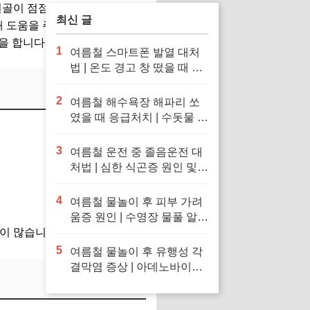
골이 점점 닳아가고, ‘뚝뚝’ 소
최신 글
때 도움을 주는 것이 바로
관절
을 합니다.
1
여름철 스마트폰 발열 대처
법 | 온도 경고 창 떴을 때 응
급처치 및 냉장고·얼음팩 투
입 금지 이유
2
여름철 해수욕장 해파리 쏘
였을 때 응급처치 | 수돗물 세
척 금지 이유 및 독소 제거 바
닷물 세척 수칙
3
여름철 운전 중 졸음운전 대
처법 | 심한 식곤증 원인 및
차 내 산소 공급 환기·졸음
퇴치 응급처치 수칙
4
여름철 물놀이 후 피부 가려
움증 원인 | 수영장 물풀 알레
이 많습니다.
르기 두드러기 긴급 진정 응
급처치 수칙
5
여름철 물놀이 후 유행성 각
결막염 증상 | 아데노바이러
스 아폴로 눈병 전염 차단 및
눈 충혈 응급처치 수칙