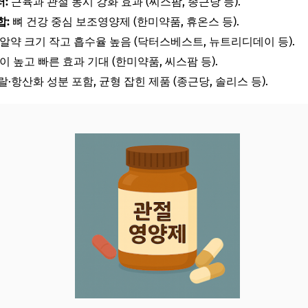
:
근육과 관절 동시 강화 효과 (씨스팜, 종근당 등).
합:
뼈 건강 중심 보조영양제 (한미약품, 휴온스 등).
알약 크기 작고 흡수율 높음 (닥터스베스트, 뉴트리디데이 등).
 높고 빠른 효과 기대 (한미약품, 씨스팜 등).
·항산화 성분 포함, 균형 잡힌 제품 (종근당, 솔리스 등).