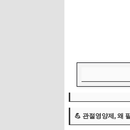
💪 관절영양제, 왜 
🦴 주요 성분 정리
💪 관절영양제, 왜
⚠️ 부작용 및 복용 