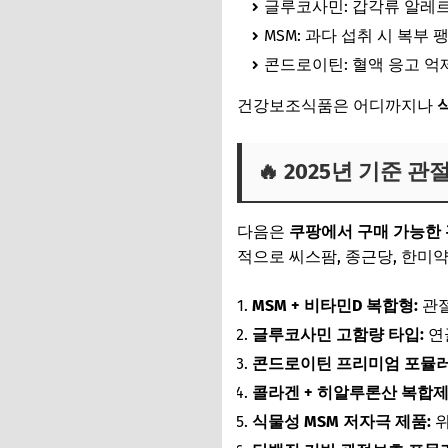
글루코사민: 갑각류 알레르
MSM: 과다 섭취 시 복부 
콘드로이틴: 혈액 응고 억제
건강보조식품은 어디까지나
🔥 2025년 기준 관
다음은
쿠팡에서 구매 가능한
적으로 씨스팜, 종근당, 한미
MSM + 비타민D 복합형:
관절
글루코사민 고함량 타입:
연골
콘드로이틴 프리미엄 포뮬러
콜라겐 + 히알루론산 복합제
식물성 MSM 저자극 제품:
위