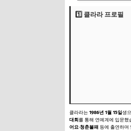
1️⃣ 클라라 프로필
1️⃣ 클라라 프로필
2️⃣ 남편 사무엘 황
3️⃣ 이혼 소식과 그 
4️⃣ 재산 분할 및 법
5️⃣ 클라라의 향후 
6️⃣ 팬 반응과 대중 
클라라는
1986년 1월 15일
생으
대회
를 통해 연예계에 입문했
어요
·
청춘불패
등에 출연하며 