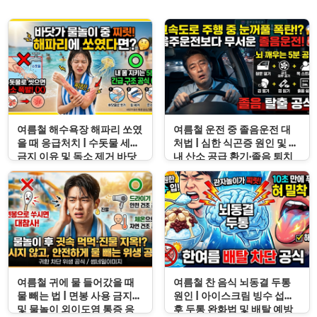
여름철 해수욕장 해파리 쏘였
여름철 운전 중 졸음운전 대
을 때 응급처치 | 수돗물 세척
처법 | 심한 식곤증 원인 및 차
금지 이유 및 독소 제거 바닷
내 산소 공급 환기·졸음 퇴치
물 세척 수칙
응급처치 수칙
여름철 귀에 물 들어갔을 때
여름철 찬 음식 뇌동결 두통
물 빼는 법 | 면봉 사용 금지
원인 | 아이스크림 빙수 섭취
및 물놀이 외이도염 통증 응
후 두통 완화법 및 배탈 예방