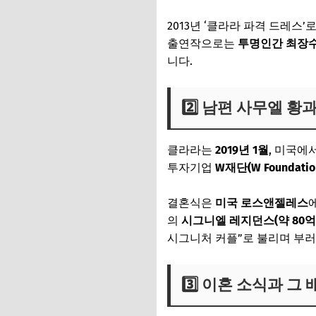
2013년 ‘클라라 파격 드레스
출연작으로는
투명인간 최장
니다.
2️⃣ 남편 사무엘 황
클라라는
2019년 1월
, 미국에
투자기업
W재단(W Foundatio
결혼식은
미국 로스앤젤레스
의
시그니엘 레지던스(약 80억
시그니처 커플”로 불리며 부러
3️⃣ 이혼 소식과 그 