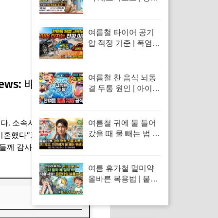
외출 시 절도 방범 예
방 및 가전 누수 위생
봉쇄 수칙
여름철 타이어 공기
압 적정 기준 | 폭염
혹서기 타이어 펑크
원인 및 고속도로 스
탠딩 웨이브 방지 수
여름철 찬 음식 뇌동
 News: 배우 클라라,
칙
결 두통 원인 | 아이스
크림 빙수 섭취 후 두
통 완화법 및 배탈 예
방 수칙
다. 소속사 KHS는 “클라라가
여름철 귀에 물 들어
갔을 때 물 빼는 법 |
이혼했다”고 밝혔습니다. 클라
면봉 사용 금지 및 물
분들께 감사드린다”는 짧은 메시
놀이 외이도염 통증
응급처치 수칙
여름 휴가철 멀미약
올바른 복용법 | 붙이
는 멀미약 패치 부작
용 및 마시는 약 복용
타이밍 총정리