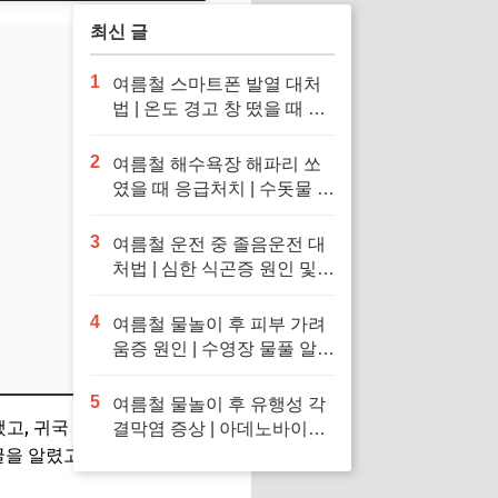
최신 글
1
여름철 스마트폰 발열 대처
법 | 온도 경고 창 떴을 때 응
급처치 및 냉장고·얼음팩 투
입 금지 이유
2
여름철 해수욕장 해파리 쏘
였을 때 응급처치 | 수돗물 세
척 금지 이유 및 독소 제거 바
닷물 세척 수칙
3
여름철 운전 중 졸음운전 대
처법 | 심한 식곤증 원인 및
차 내 산소 공급 환기·졸음
퇴치 응급처치 수칙
4
여름철 물놀이 후 피부 가려
움증 원인 | 수영장 물풀 알레
르기 두드러기 긴급 진정 응
급처치 수칙
5
여름철 물놀이 후 유행성 각
고, 귀국 후
엘리트 모델 선발
결막염 증상 | 아데노바이러
스 아폴로 눈병 전염 차단 및
굴을 알렸고, 예능
우리 결혼했
눈 충혈 응급처치 수칙