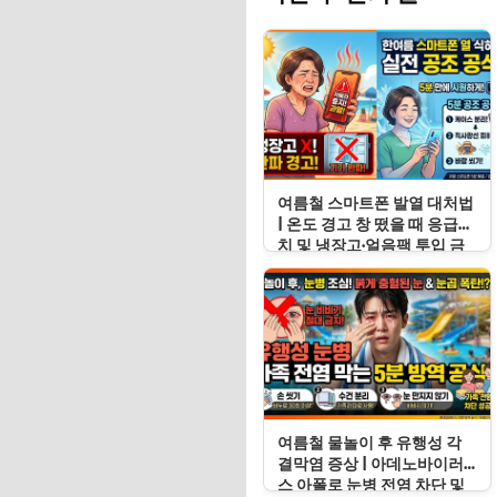
여름철 스마트폰 발열 대처법
| 온도 경고 창 떴을 때 응급처
치 및 냉장고·얼음팩 투입 금
지 이유
여름철 물놀이 후 유행성 각
결막염 증상 | 아데노바이러
스 아폴로 눈병 전염 차단 및