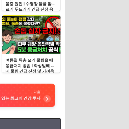
움증 원인 | 수영장 물풀 알레
르기 두드러기 긴급 진정 응
급처치 수칙
여름철 독충 모기 물렸을 때
응급처치 방법 | 화상벌레 지
네 물림 긴급 진정 및 가려움
증 봉쇄 수칙
다음
수 있는 최고의 건강 투자