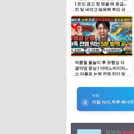
| 온도 경고 창 떴을 때 응급처
치 및 냉장고·얼음팩 투입 금
지 이유
여름철 물놀이 후 유행성 각
결막염 증상 | 아데노바이러
스 아폴로 눈병 전염 차단 및
눈 충혈 응급처치 수칙
이전
아침 식사, 하루 에너
작성자:
lovel