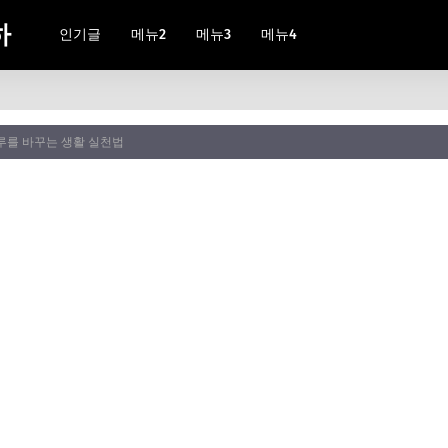
하
인기글
메뉴2
메뉴3
메뉴4
하루를 바꾸는 생활 실천법