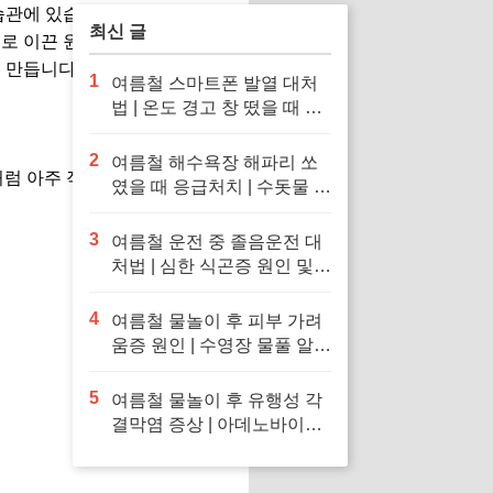
항
습관에 있습니다. 일찍 일어나
최신 글
으로 이끈 원동력이었습니다. 작
 만듭니다.
1
여름철 스마트폰 발열 대처
법 | 온도 경고 창 떴을 때 응
급처치 및 냉장고·얼음팩 투
입 금지 이유
2
여름철 해수욕장 해파리 쏘
기처럼 아주 작은 행동부터 시작
였을 때 응급처치 | 수돗물 세
척 금지 이유 및 독소 제거 바
닷물 세척 수칙
3
여름철 운전 중 졸음운전 대
처법 | 심한 식곤증 원인 및
차 내 산소 공급 환기·졸음
퇴치 응급처치 수칙
4
여름철 물놀이 후 피부 가려
움증 원인 | 수영장 물풀 알레
르기 두드러기 긴급 진정 응
급처치 수칙
5
여름철 물놀이 후 유행성 각
결막염 증상 | 아데노바이러
스 아폴로 눈병 전염 차단 및
눈 충혈 응급처치 수칙