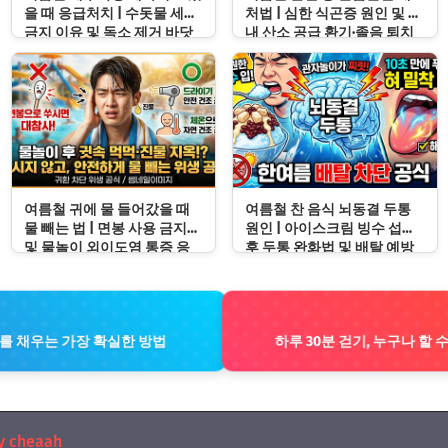
을 때 응급처치 | 수돗물 세척
처법 | 심한 식곤증 원인 및 차
금지 이유 및 독소 제거 바닷
내 산소 공급 환기·졸음 퇴치
물 세척 수칙
응급처치 수칙
여름철 귀에 물 들어갔을 때
여름철 찬 음식 뇌동결 두통
물 빼는 법 | 면봉 사용 금지
원인 | 아이스크림 빙수 섭취
및 물놀이 외이도염 통증 응
후 두통 완화법 및 배탈 예방
급처치 수칙
수칙
지를 채우는 가장 확실한 방법
하루 30분 걷기, 누구나 할 
y cheaah