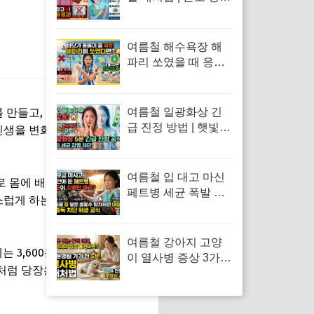
창 떴을 때 응급처치
및 냉장고·얼음팩 투
입 금지 이유
여름철 해수욕장 해
파리 쏘였을 때 응급
처치 | 수돗물 세척 금
지 이유 및 독소 제거
바닷물 세척 수칙
 만들고, 그 하루들이 모여 일
여름철 일광화상 긴
급 진정 방법 | 햇빛에
인생을 변화시키는 것은 작은
탄 피부 화끈거림 응
급처치 및 허물·물집
관리 수칙
여름철 입 대고 마신
로 몸에 배어 자동으로 행동하
페트병 세균 폭발 위
스럽게 하는 행동입니다. 좋은
험 | 음료수 장염 예방
및 올바른 위생 보관
수칙
여름철 강아지 고양
 3,600분, 즉 60시간의 독서
이 열사병 증상 3가지
이처럼 당장은 미미해 보이는 습
| 체온 낮추는 응급조
치 방법 및 반려동물
삼계탕 급여 주의사