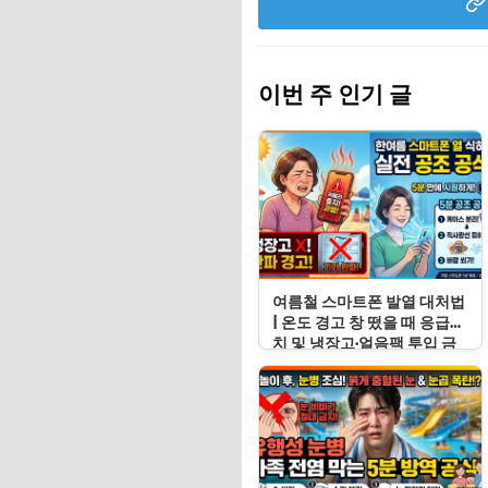
이번 주 인기 글
여름철 스마트폰 발열 대처법
| 온도 경고 창 떴을 때 응급처
치 및 냉장고·얼음팩 투입 금
지 이유