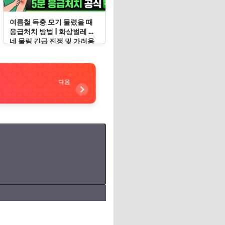
여름철 독충 모기 물렸을 때
응급처치 방법 | 화상벌레 지
네 물림 긴급 진정 및 가려움
증 봉쇄 수칙
다음