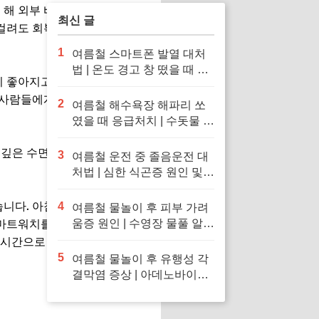
 해 외부 바이러스와 세균에
최신 글
 걸려도 회복 속도가 빠르다는
1
여름철 스마트폰 발열 대처
법 | 온도 경고 창 떴을 때 응
분이 좋아지고 스트레스가 완화됩
급처치 및 냉장고·얼음팩 투
 사람들에게 걷기는 최고의 스
입 금지 이유
2
여름철 해수욕장 해파리 쏘
였을 때 응급처치 | 수돗물 세
척 금지 이유 및 독소 제거 바
 깊은 수면을 돕습니다. 불면증
닷물 세척 수칙
3
여름철 운전 중 졸음운전 대
처법 | 심한 식곤증 원인 및
차 내 산소 공급 환기·졸음
퇴치 응급처치 수칙
습니다. 아침에 일어나 가볍게
4
여름철 물놀이 후 피부 가려
스마트워치를 활용해 걸음 수를
움증 원인 | 수영장 물풀 알레
르기 두드러기 긴급 진정 응
 1시간으로 점차 늘려가는 것이
급처치 수칙
5
여름철 물놀이 후 유행성 각
결막염 증상 | 아데노바이러
스 아폴로 눈병 전염 차단 및
눈 충혈 응급처치 수칙