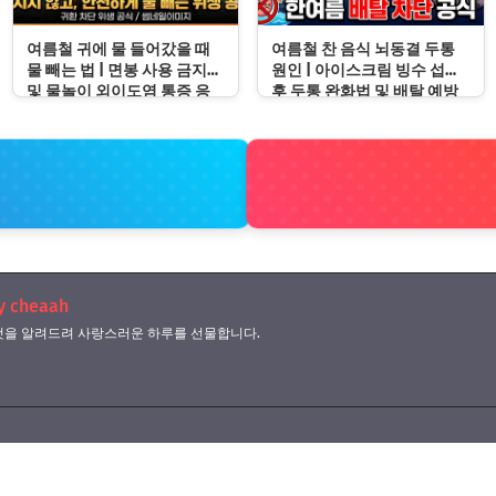
여름철 귀에 물 들어갔을 때
여름철 찬 음식 뇌동결 두통
물 빼는 법 | 면봉 사용 금지
원인 | 아이스크림 빙수 섭취
및 물놀이 외이도염 통증 응
후 두통 완화법 및 배탈 예방
급처치 수칙
수칙
y cheaah
을 알려드려 사랑스러운 하루를 선물합니다.