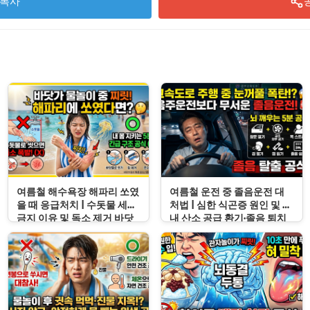
복사
여름철 해수욕장 해파리 쏘였
여름철 운전 중 졸음운전 대
을 때 응급처치 | 수돗물 세척
처법 | 심한 식곤증 원인 및 차
금지 이유 및 독소 제거 바닷
내 산소 공급 환기·졸음 퇴치
물 세척 수칙
응급처치 수칙