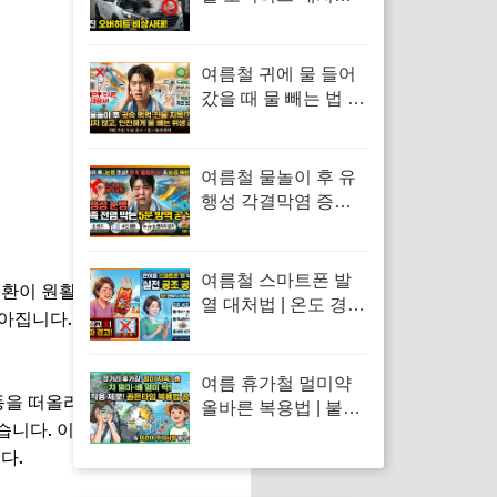
계기판 온도 급상승
시 긴급 대처 수칙과
냉각수 점검 방법
여름철 귀에 물 들어
갔을 때 물 빼는 법 |
면봉 사용 금지 및 물
놀이 외이도염 통증
응급처치 수칙
여름철 물놀이 후 유
행성 각결막염 증상 |
아데노바이러스 아폴
로 눈병 전염 차단 및
눈 충혈 응급처치 수
여름철 스마트폰 발
순환이 원활해집니다. 이로 인해
칙
열 대처법 | 온도 경고
아집니다. 특히 무리한 운동이
창 떴을 때 응급처치
및 냉장고·얼음팩 투
입 금지 이유
여름 휴가철 멀미약
동을 떠올리지만, 꾸준한 걷기
올바른 복용법 | 붙이
있습니다. 이는 매일 반복될 경우
는 멀미약 패치 부작
다.
용 및 마시는 약 복용
타이밍 총정리