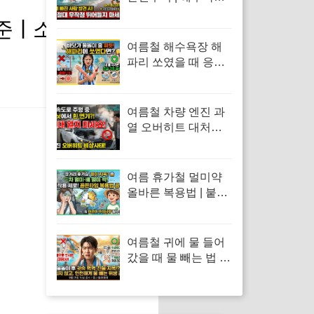
계곡 익수 사고 발생
 | 소상공인 숙
시 긴급 심폐소생술
(CPR) 및 응급조치
여름철 해수욕장 해
방법
파리 쏘였을 때 응급
처치 | 수돗물 세척 금
지 이유 및 독소 제거
바닷물 세척 수칙
여름철 차량 엔진 과
열 오버히트 대처법 |
계기판 온도 급상승
시 긴급 대처 수칙과
냉각수 점검 방법
여름 휴가철 멀미약
올바른 복용법 | 붙이
는 멀미약 패치 부작
용 및 마시는 약 복용
타이밍 총정리
여름철 귀에 물 들어
갔을 때 물 빼는 법 |
면봉 사용 금지 및 물
놀이 외이도염 통증
응급처치 수칙