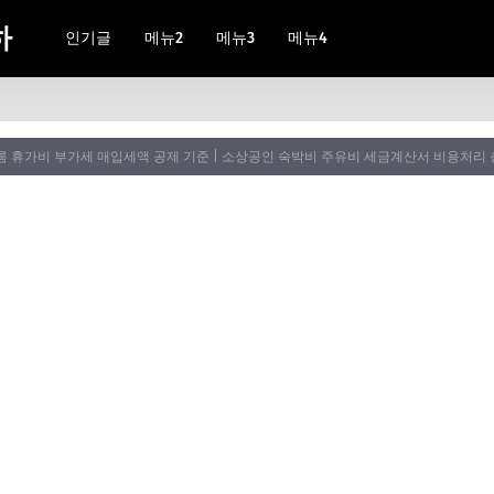
하
인기글
메뉴2
메뉴3
메뉴4
 휴가비 부가세 매입세액 공제 기준 | 소상공인 숙박비 주유비 세금계산서 비용처리