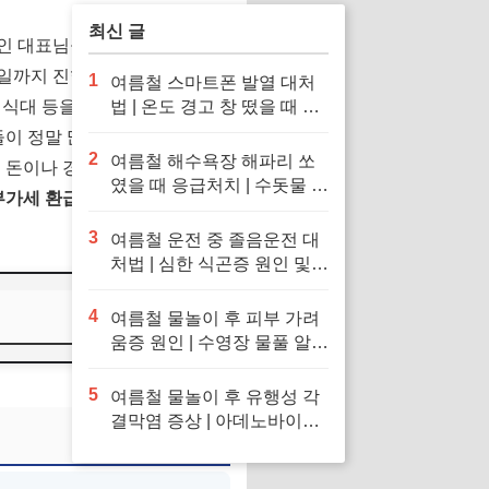
최신 글
인 대표님들과 1인 기업가분들
25일까지 진행되는 부가가치세
1
여름철 스마트폰 발열 대처
, 식대 등을 사업용 카드로 결제
법 | 온도 경고 창 떴을 때 응
급처치 및 냉장고·얼음팩 투
이 정말 많으신데요. 국세청
입 금지 이유
2
여름철 해수욕장 해파리 쏘
 돈이나 경비 처리를 했다가
였을 때 응급처치 | 수돗물 세
부가세 환급 기준과 종합소득세
척 금지 이유 및 독소 제거 바
닷물 세척 수칙
3
여름철 운전 중 졸음운전 대
처법 | 심한 식곤증 원인 및
차 내 산소 공급 환기·졸음
퇴치 응급처치 수칙
4
여름철 물놀이 후 피부 가려
움증 원인 | 수영장 물풀 알레
르기 두드러기 긴급 진정 응
급처치 수칙
5
여름철 물놀이 후 유행성 각
결막염 증상 | 아데노바이러
스 아폴로 눈병 전염 차단 및
눈 충혈 응급처치 수칙