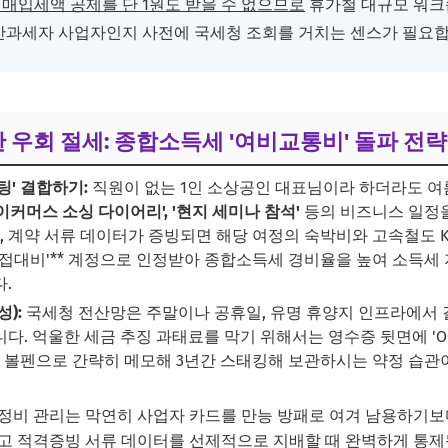
매입세액 공제를 단 1원도 받을 수 없으므로
휴가철 대규모 워크
반과세자 사업자인지 사전에 국세청 조회를 거치는 센스가 필요합
위한 우회 절세: 종합소득세 '여비교통비' 돌파 전략
팅' 결합하기:
직원이 없는 1인 소상공인 대표님이라 하더라도 여
 이커머스 소싱 다이어리', '현지 세미나 참석'
등의 비즈니스 일정을
지, 계약 서류 데이터가 증빙되면 해당 여정의 숙박비와 고속철도 
 **'접대비'** 계정으로 인정받아 종합소득세 경비율을 높여 소
.
):
국세청 전산망은 주말이나 공휴일, 유명 휴양지 인프라에서 
다. 억울한 세금 추징 과태료를 막기 위해서는 영수증 뒷면에 'O
을 볼펜으로 간략히 메모해 3년간 스태킹해 보관하시는 약정 습관
정비 관리는 막연히 사업자 카드를 만능 방패로 여겨 남용하기보
고 적격증빙 서류 데이터를 선제적으로 지배할 때 완벽하게 통제됩