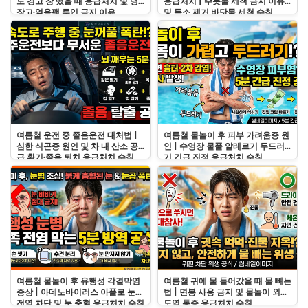
도 경고 창 떴을 때 응급처치 및 냉
응급처치 | 수돗물 세척 금지 이유
장고·얼음팩 투입 금지 이유
및 독소 제거 바닷물 세척 수칙
여름철 운전 중 졸음운전 대처법 |
여름철 물놀이 후 피부 가려움증 원
심한 식곤증 원인 및 차 내 산소 공
인 | 수영장 물풀 알레르기 두드러
급 환기·졸음 퇴치 응급처치 수칙
기 긴급 진정 응급처치 수칙
여름철 물놀이 후 유행성 각결막염
여름철 귀에 물 들어갔을 때 물 빼는
증상 | 아데노바이러스 아폴로 눈병
법 | 면봉 사용 금지 및 물놀이 외이
전염 차단 및 눈 충혈 응급처치 수칙
도염 통증 응급처치 수칙