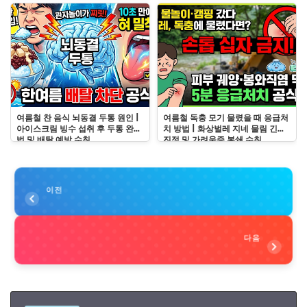
여름철 찬 음식 뇌동결 두통 원인 |
여름철 독충 모기 물렸을 때 응급처
아이스크림 빙수 섭취 후 두통 완화
치 방법 | 화상벌레 지네 물림 긴급
법 및 배탈 예방 수칙
진정 및 가려움증 봉쇄 수칙
이전
다음