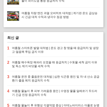
놀이 외이도염 통증 응급처치 수칙
여름철 차량 엔진 과열 오버히트 대처법 | 계기판 온도 급상승
시 긴급 대처 수칙과 냉각수 점검 방법
최신 글
1
여름철 스마트폰 발열 대처법 | 온도 경고 창 떴을 때 응급처치 및 냉장
고·얼음팩 투입 금지 이유
2
여름철 해수욕장 해파리 쏘였을 때 응급처치 | 수돗물 세척 금지 이유
및 독소 제거 바닷물 세척 수칙
3
여름철 운전 중 졸음운전 대처법 | 심한 식곤증 원인 및 차 내 산소 공급
환기·졸음 퇴치 응급처치 수칙
4
여름철 물놀이 후 피부 가려움증 원인 | 수영장 물풀 알레르기 두드러
기 긴급 진정 응급처치 수칙
5
여름철 물놀이 후 유행성 각결막염 증상 | 아데노바이러스 아폴로 눈병