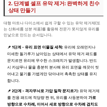
2. 단계별 셀프 유막 제거: 완벽하게 친수
상태 만들기
대형 마트나 다이소에서 쉽게 구할 수 있는 유막 제거제(또
는 산화세륨 성분 제품)를 활용해 전문가 못지않게 유리를
민낯으로 만드는 순서입니다.
📌 1단계 - 유리 표면 이물질 세척:
유리에 모래먼지나
미세한 돌가루가 남아있는 상태에서 유막 제거 패드를
문지르면 유리에 무수한 스크래치가 발생합니다. 반드
시 카샴푸나 물을 충분히 분사해 유리 표면을 깨끗이 씻
어내고 물기를 가볍게만 닦아내어 촉촉한 상태를 유지
합니다.
📌 2단계 - 격자무늬로 가압 밀착 문지르기:
유막 제거제
를 전용 패드에 적당량 짠 뒤, 유리를 사등분하여
가로
방향으로 수차례, 이어서 세로 방향으로 수차례 겹치도