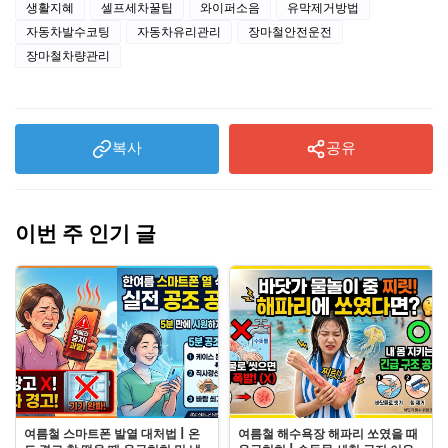
생활지혜
셀프세차꿀팁
와이퍼소음
유막제거방법
자동차발수코팅
자동차유리관리
장마철안전운전
장마철차량관리
복사
공유
이번 주 인기 글
여름철 스마트폰 발열 대처법 | 온
여름철 해수욕장 해파리 쏘였을 때