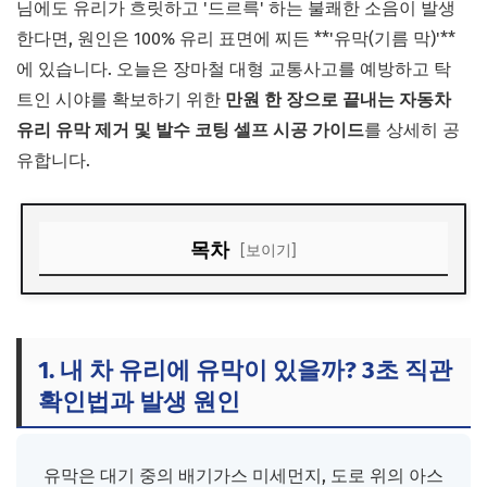
님에도 유리가 흐릿하고 '드르륵' 하는 불쾌한 소음이 발생
한다면, 원인은 100% 유리 표면에 찌든 **'유막(기름 막)'**
에 있습니다. 오늘은 장마철 대형 교통사고를 예방하고 탁
트인 시야를 확보하기 위한
만원 한 장으로 끝내는 자동차
유리 유막 제거 및 발수 코팅 셀프 시공 가이드
를 상세히 공
유합니다.
목차
[보이기]
1. 내 차 유리에 유막이 있을까? 3초 직관 확인법과 발생 원인
2. 단계별 셀프 유막 제거: 완벽하게 친수 상태 만들기
1. 내 차 유리에 유막이 있을까? 3초 직관
3. 시속 60km의 마법: 발수 코팅제 도포 및 버핑 수칙
확인법과 발생 원인
4. 시공 후 와이퍼 소음 방지 및 관리 주의사항
유막은 대기 중의 배기가스 미세먼지, 도로 위의 아스