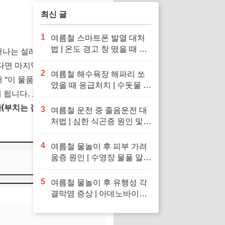
최신 글
1
여름철 스마트폰 발열 대처
법 | 온도 경고 창 떴을 때 응
떠나는 설레는 여행 계획을 세
급처치 및 냉장고·얼음팩 투
다면 마지막 관문은 바로 '캐리
입 금지 이유
2
여름철 해수욕장 해파리 쏘
"이 물품은 가지고 타실 수 없
였을 때 응급처치 | 수돗물 세
게 됩니다. 오늘은 공항에서의
척 금지 이유 및 독소 제거 바
(부치는 짐)의 배터리 및 액체
닷물 세척 수칙
3
여름철 운전 중 졸음운전 대
처법 | 심한 식곤증 원인 및
차 내 산소 공급 환기·졸음
퇴치 응급처치 수칙
4
여름철 물놀이 후 피부 가려
움증 원인 | 수영장 물풀 알레
르기 두드러기 긴급 진정 응
급처치 수칙
5
여름철 물놀이 후 유행성 각
결막염 증상 | 아데노바이러
스 아폴로 눈병 전염 차단 및
눈 충혈 응급처치 수칙