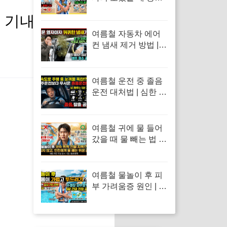
처치 | 수돗물 세척 금
 기내 반입 및
지 이유 및 독소 제거
바닷물 세척 수칙
여름철 자동차 에어
컨 냄새 제거 방법 |
셀프 실내 세차 및 가
죽 시트 곰팡이 찌든
때 탈취 루틴
여름철 운전 중 졸음
운전 대처법 | 심한 식
곤증 원인 및 차 내 산
소 공급 환기·졸음 퇴
치 응급처치 수칙
여름철 귀에 물 들어
갔을 때 물 빼는 법 |
면봉 사용 금지 및 물
놀이 외이도염 통증
응급처치 수칙
여름철 물놀이 후 피
부 가려움증 원인 | 수
영장 물풀 알레르기
두드러기 긴급 진정
응급처치 수칙