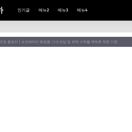
하
인기글
메뉴2
메뉴3
메뉴4
규정 총정리 | 보조배터리 화장품 기내 반입 및 위탁 수하물 액체류 제한 기준