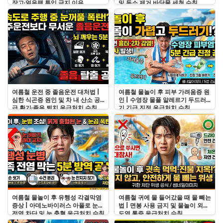
장고·얼음팩 투입 금지 이유
및 독소 제거 바닷물 세척 수칙
여름철 운전 중 졸음운전 대처법 |
여름철 물놀이 후 피부 가려움증 원
심한 식곤증 원인 및 차 내 산소 공
인 | 수영장 물풀 알레르기 두드러
급 환기·졸음 퇴치 응급처치 수칙
기 긴급 진정 응급처치 수칙
여름철 물놀이 후 유행성 각결막염
여름철 귀에 물 들어갔을 때 물 빼는
증상 | 아데노바이러스 아폴로 눈병
법 | 면봉 사용 금지 및 물놀이 외이
전염 차단 및 눈 충혈 응급처치 수칙
도염 통증 응급처치 수칙