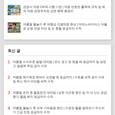
관공서 차량 2부제 시행 기준 | 적용 번호판 홀짝제 규칙 및 예
외 차량·공영주차장 감면 혜택 총정리
여름철 물놀이 후 유행성 각결막염 증상 | 아데노바이러스 아폴
로 눈병 전염 차단 및 눈 충혈 응급처치 수칙
최신 글
1
여름철 스마트폰 발열 대처법 | 온도 경고 창 떴을 때 응급처치 및 냉장
고·얼음팩 투입 금지 이유
2
여름철 해수욕장 해파리 쏘였을 때 응급처치 | 수돗물 세척 금지 이유
및 독소 제거 바닷물 세척 수칙
3
여름철 운전 중 졸음운전 대처법 | 심한 식곤증 원인 및 차 내 산소 공급
환기·졸음 퇴치 응급처치 수칙
4
여름철 물놀이 후 피부 가려움증 원인 | 수영장 물풀 알레르기 두드러
기 긴급 진정 응급처치 수칙