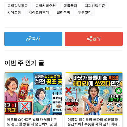
교정장치통증
교정치과추천
생활꿀팁
치과선택기준
치아교정
치아교정후기
클리피씨
투명교정
복사
공유
이번 주 인기 글
여름철 스마트폰 발열 대처법 | 온
여름철 해수욕장 해파리 쏘였을 때
도 경고 창 떴을 때 응급처치 및 냉
응급처치 | 수돗물 세척 금지 이유