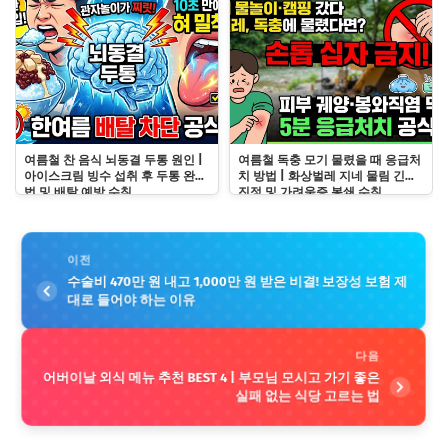
여름철 찬 음식 뇌동결 두통 원인 |
여름철 독충 모기 물렸을 때 응급처
아이스크림 빙수 섭취 후 두통 완화
치 방법 | 화상벌레 지네 물림 긴급
법 및 배탈 예방 수칙
진정 및 가려움증 봉쇄 수칙
이전
수술비 470만 원 내고 1,000만 원 받은 비결! 보장성 보험 제
대로 들어야 하는 이유
다음
어버이날 외식 메뉴 추천 BEST 4 | 부모님 모시고 가기 좋은
실패 없는 식당 고르는 법