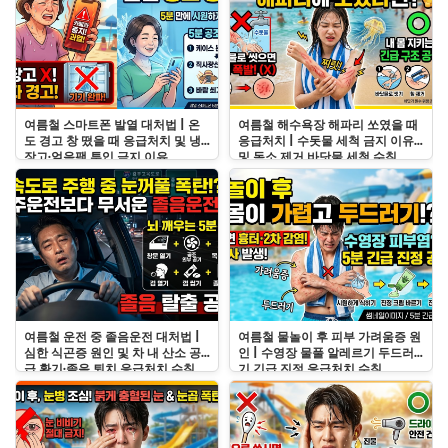
여름철 스마트폰 발열 대처법 | 온
여름철 해수욕장 해파리 쏘였을 때
도 경고 창 떴을 때 응급처치 및 냉
응급처치 | 수돗물 세척 금지 이유
장고·얼음팩 투입 금지 이유
및 독소 제거 바닷물 세척 수칙
여름철 운전 중 졸음운전 대처법 |
여름철 물놀이 후 피부 가려움증 원
심한 식곤증 원인 및 차 내 산소 공
인 | 수영장 물풀 알레르기 두드러
급 환기·졸음 퇴치 응급처치 수칙
기 긴급 진정 응급처치 수칙