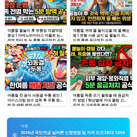
여름철 물놀이 후 유행성 각결막염
여름철 귀에 물 들어갔을 때 물 빼는
증상 | 아데노바이러스 아폴로 눈병
법 | 면봉 사용 금지 및 물놀이 외이
전염 차단 및 눈 충혈 응급처치 수칙
도염 통증 응급처치 수칙
여름철 찬 음식 뇌동결 두통 원인 |
여름철 독충 모기 물렸을 때 응급처
아이스크림 빙수 섭취 후 두통 완화
치 방법 | 화상벌레 지네 물림 긴급
법 및 배탈 예방 수칙
진정 및 가려움증 봉쇄 수칙
이전
2026년 국민연금 실버론 신청방법 및 자격 요건 (최대 1,000