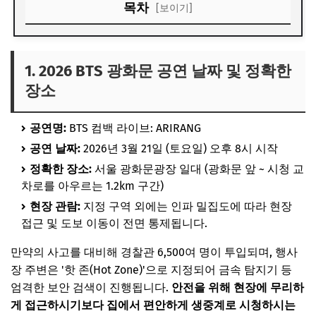
목차
[보이기]
1. 2026 BTS 광화문 공연 날짜 및 정확한 장소
2. 넷플릭스(Netflix) 독점 생중계 시청 방법
1. 2026 BTS 광화문 공연 날짜 및 정확한
장소
3. 도심 마비 주의! 광화문 일대 차량 통제 시간
4. 지하철 무정차 통과 및 출입구 폐쇄 안내
공연명:
BTS 컴백 라이브: ARIRANG
공연 날짜:
2026년 3월 21일 (토요일) 오후 8시 시작
정확한 장소:
서울 광화문광장 일대 (광화문 앞 ~ 시청 교
차로를 아우르는 1.2km 구간)
현장 관람:
지정 구역 외에는 인파 밀집도에 따라 현장
접근 및 도보 이동이 전면 통제됩니다.
만약의 사고를 대비해 경찰관 6,500여 명이 투입되며, 행사
장 주변은 '핫 존(Hot Zone)'으로 지정되어 금속 탐지기 등
엄격한 보안 검색이 진행됩니다.
안전을 위해 현장에 무리하
게 접근하시기보다 집에서 편안하게 생중계로 시청하시는