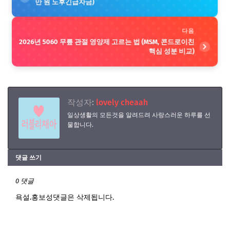
만 원 노후긴급자금)
다음
2026년 5060 무릎 관절 영양제 고르는 법 (MSM, 콘드로이친
핵심 성분 비교)
작성자:
lovely cheaah
일상생활의 모든것을 알려드려 사랑스러운 하루를 선
물합니다.
댓글 쓰기
0 댓글
욕설.홍보성댓글은 삭제됩니다.