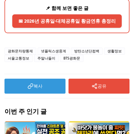
📌 함께 보면 좋은 글
📅 2026년 공휴일·대체공휴일 황금연휴 총정리
광화문차량통제
넷플릭스생중계
방탄소년단컴백
생활정보
서울교통정보
주말나들이
BTS광화문
복사
공유
이번 주 인기 글