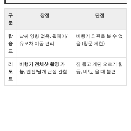
구
장점
단점
분
탑
날씨 영향 없음, 휠체어/
비행기 외관을 볼 수 없
승
유모차 이동 편리
음 (창문 제한)
교
리
비행기 전체샷 촬영 가
짐 들고 계단 오르기 힘
모
능
, 엔진/날개 근접 관찰
듦, 비/눈 올 때 불편
트