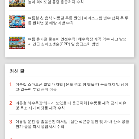
놀이 외이도염 통증 응급처치 수칙
여름철 찬 음식 뇌동결 두통 원인 | 아이스크림 빙수 섭취 후 두
통 완화법 및 배탈 예방 수칙
여름 휴가철 물놀이 안전수칙 | 해수욕장 계곡 익수 사고 발생
시 긴급 심폐소생술(CPR) 및 응급조치 방법
최신 글
1
여름철 스마트폰 발열 대처법 | 온도 경고 창 떴을 때 응급처치 및 냉장
고·얼음팩 투입 금지 이유
2
여름철 해수욕장 해파리 쏘였을 때 응급처치 | 수돗물 세척 금지 이유
및 독소 제거 바닷물 세척 수칙
3
여름철 운전 중 졸음운전 대처법 | 심한 식곤증 원인 및 차 내 산소 공급
환기·졸음 퇴치 응급처치 수칙