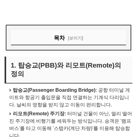
목차
[보이기]
1. 탑승교(PBB)와 리모트(Remote)의 정의
2. 왜 버스를 타고 이동하나요? (결정 요인 3가지)
1. 탑승교(PBB)와 리모트(Remote)의
정의
3. 리모트 탑승의 장단점
4. 결론
탑승교(Passenger Boarding Bridge):
공항 터미널 게
이트와 항공기 출입문을 직접 연결하는 기계식 다리입니
다. 날씨의 영향을 받지 않고 이동이 편리합니다.
리모트(Remote) 주기장:
터미널 건물이 아닌, 멀리 떨어
진 주기장에 비행기를 세워두는 방식입니다. 승객은 '램프
버스'를 타고 이동해 '스텝카(계단 차량)'를 이용해 탑승합
니다.