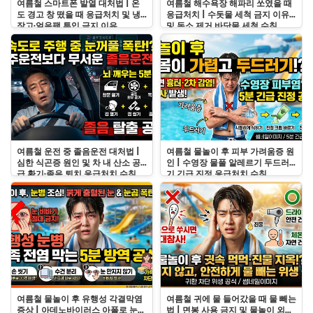
여름철 스마트폰 발열 대처법 | 온
여름철 해수욕장 해파리 쏘였을 때
도 경고 창 떴을 때 응급처치 및 냉
응급처치 | 수돗물 세척 금지 이유
장고·얼음팩 투입 금지 이유
및 독소 제거 바닷물 세척 수칙
여름철 운전 중 졸음운전 대처법 |
여름철 물놀이 후 피부 가려움증 원
심한 식곤증 원인 및 차 내 산소 공
인 | 수영장 물풀 알레르기 두드러
급 환기·졸음 퇴치 응급처치 수칙
기 긴급 진정 응급처치 수칙
여름철 물놀이 후 유행성 각결막염
여름철 귀에 물 들어갔을 때 물 빼는
증상 | 아데노바이러스 아폴로 눈병
법 | 면봉 사용 금지 및 물놀이 외이