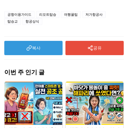
공항이용가이드
리모트탑승
여행꿀팁
저가항공사
탑승교
항공상식
복사
공유
이번 주 인기 글