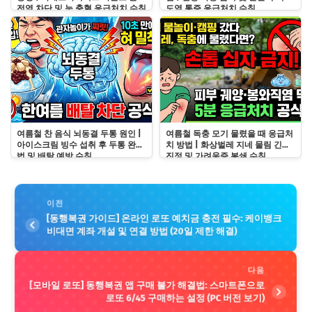
전염 차단 및 눈 충혈 응급처치 수칙
도염 통증 응급처치 수칙
여름철 찬 음식 뇌동결 두통 원인 |
여름철 독충 모기 물렸을 때 응급처
아이스크림 빙수 섭취 후 두통 완화
치 방법 | 화상벌레 지네 물림 긴급
법 및 배탈 예방 수칙
진정 및 가려움증 봉쇄 수칙
이전
[동행복권 가이드] 온라인 로또 예치금 충전 필수: 케이뱅크
비대면 계좌 개설 및 연결 방법 (20일 제한 해결)
다음
[모바일 로또] 동행복권 앱 구매 불가 해결법: 스마트폰으로
로또 6/45 구매하는 설정 (PC 버전 보기)