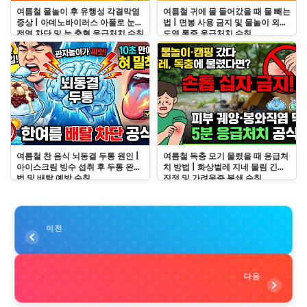
여름철 물놀이 후 유행성 각결막염
여름철 귀에 물 들어갔을 때 물 빼는
증상 | 아데노바이러스 아폴로 눈병
법 | 면봉 사용 금지 및 물놀이 외이
전염 차단 및 눈 충혈 응급처치 수칙
도염 통증 응급처치 수칙
여름철 찬 음식 뇌동결 두통 원인 |
여름철 독충 모기 물렸을 때 응급처
아이스크림 빙수 섭취 후 두통 완화
치 방법 | 화상벌레 지네 물림 긴급
법 및 배탈 예방 수칙
진정 및 가려움증 봉쇄 수칙
이전
다음