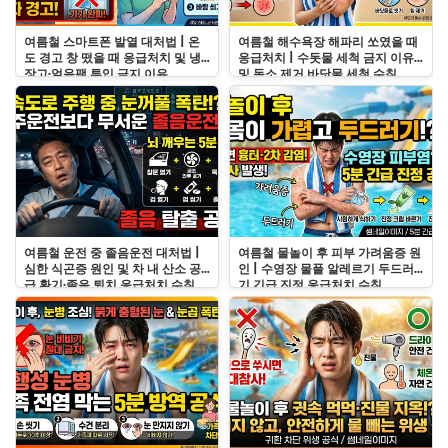
여름철 스마트폰 발열 대처법 | 온
여름철 해수욕장 해파리 쏘였을 때
도 경고 창 떴을 때 응급처치 및 냉
응급처치 | 수돗물 세척 금지 이유
장고·얼음팩 투입 금지 이유
및 독소 제거 바닷물 세척 수칙
여름철 운전 중 졸음운전 대처법 |
여름철 물놀이 후 피부 가려움증 원
심한 식곤증 원인 및 차 내 산소 공
인 | 수영장 물풀 알레르기 두드러
급 환기·졸음 퇴치 응급처치 수칙
기 긴급 진정 응급처치 수칙