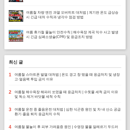
여름철 차량 엔진 과열 오버히트 대처법 | 계기판 온도 급상승
시 긴급 대처 수칙과 냉각수 점검 방법
여름 휴가철 물놀이 안전수칙 | 해수욕장 계곡 익수 사고 발생
시 긴급 심폐소생술(CPR) 및 응급조치 방법
최신 글
1
여름철 스마트폰 발열 대처법 | 온도 경고 창 떴을 때 응급처치 및 냉장
고·얼음팩 투입 금지 이유
2
여름철 해수욕장 해파리 쏘였을 때 응급처치 | 수돗물 세척 금지 이유
및 독소 제거 바닷물 세척 수칙
3
여름철 운전 중 졸음운전 대처법 | 심한 식곤증 원인 및 차 내 산소 공급
환기·졸음 퇴치 응급처치 수칙
4
여름철 물놀이 후 피부 가려움증 원인 | 수영장 물풀 알레르기 두드러