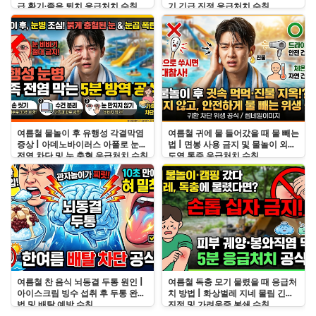
급 환기·졸음 퇴치 응급처치 수칙
기 긴급 진정 응급처치 수칙
여름철 물놀이 후 유행성 각결막염
여름철 귀에 물 들어갔을 때 물 빼는
증상 | 아데노바이러스 아폴로 눈병
법 | 면봉 사용 금지 및 물놀이 외이
전염 차단 및 눈 충혈 응급처치 수칙
도염 통증 응급처치 수칙
여름철 찬 음식 뇌동결 두통 원인 |
여름철 독충 모기 물렸을 때 응급처
아이스크림 빙수 섭취 후 두통 완화
치 방법 | 화상벌레 지네 물림 긴급
법 및 배탈 예방 수칙
진정 및 가려움증 봉쇄 수칙