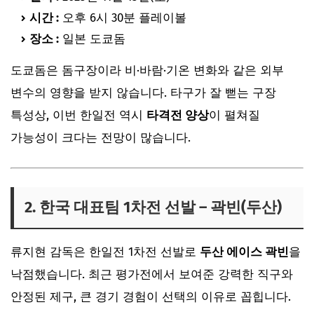
4. TV 생중계 채널 정리
시간 :
오후 6시 30분 플레이볼
5. OTT·온라인으로 보는 방법
장소 :
일본 도쿄돔
6. 경기 관전 포인트
도쿄돔은 돔구장이라 비·바람·기온 변화와 같은 외부
마무리
변수의 영향을 받지 않습니다. 타구가 잘 뻗는 구장
특성상, 이번 한일전 역시
타격전 양상
이 펼쳐질
가능성이 크다는 전망이 많습니다.
2. 한국 대표팀 1차전 선발 – 곽빈(두산)
류지현 감독은 한일전 1차전 선발로
두산 에이스 곽빈
을
낙점했습니다. 최근 평가전에서 보여준 강력한 직구와
안정된 제구, 큰 경기 경험이 선택의 이유로 꼽힙니다.