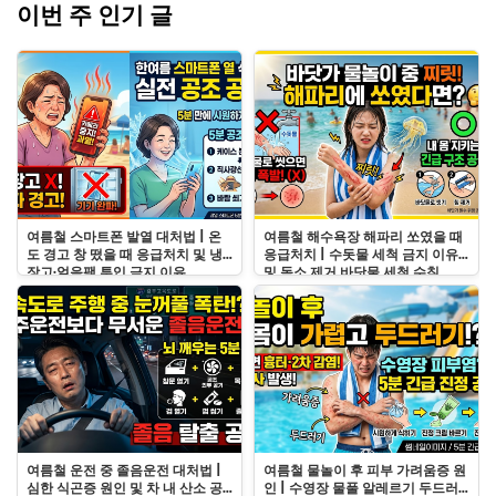
이번 주 인기 글
여름철 스마트폰 발열 대처법 | 온
여름철 해수욕장 해파리 쏘였을 때
도 경고 창 떴을 때 응급처치 및 냉
응급처치 | 수돗물 세척 금지 이유
장고·얼음팩 투입 금지 이유
및 독소 제거 바닷물 세척 수칙
여름철 운전 중 졸음운전 대처법 |
여름철 물놀이 후 피부 가려움증 원
심한 식곤증 원인 및 차 내 산소 공
인 | 수영장 물풀 알레르기 두드러