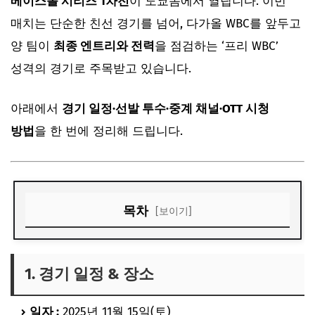
베이스볼 시리즈 1차전
이 도쿄돔에서 열립니다. 이번
매치는 단순한 친선 경기를 넘어, 다가올 WBC를 앞두고
양 팀이
최종 엔트리와 전력
을 점검하는 ‘프리 WBC’
성격의 경기로 주목받고 있습니다.
아래에서
경기 일정·선발 투수·중계 채널·OTT 시청
방법
을 한 번에 정리해 드립니다.
목차
[보이기]
1. 경기 일정 & 장소
2. 한국 대표팀 1차전 선발 – 곽빈(두산)
1. 경기 일정 & 장소
3. 일본 대표팀 1차전 선발 – 소타니 류헤이(오릭스)
일자 :
2025년 11월 15일(토)