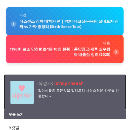
이전
식스센스 강북 대학가 편｜PC방·타코집·목욕탕 실내포차 진
짜 vs 가짜 총정리 (Sixth Sense Tour)
다음
1198회 로또 당첨번호·1등 10명 현황｜총당첨금·세후 실수령
액·배출점 정리 (2025)
작성자:
lovely cheaah
일상생활의 모든것을 알려드려 사랑스러운 하루를 선
물합니다.
댓글 쓰기
0 댓글