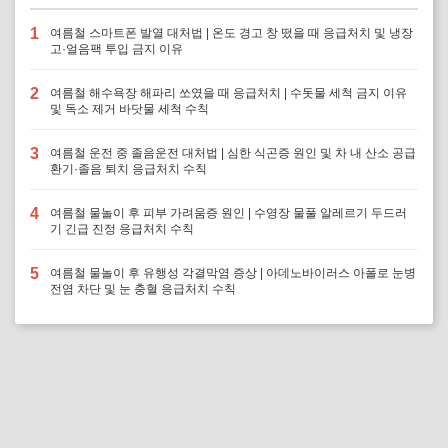
1
여름철 스마트폰 발열 대처법 | 온도 경고 창 떴을 때 응급처치 및 냉장
고·얼음팩 투입 금지 이유
2
여름철 해수욕장 해파리 쏘였을 때 응급처치 | 수돗물 세척 금지 이유
및 독소 제거 바닷물 세척 수칙
3
여름철 운전 중 졸음운전 대처법 | 심한 식곤증 원인 및 차 내 산소 공급
환기·졸음 퇴치 응급처치 수칙
4
여름철 물놀이 후 피부 가려움증 원인 | 수영장 물풀 알레르기 두드러
기 긴급 진정 응급처치 수칙
5
여름철 물놀이 후 유행성 각결막염 증상 | 아데노바이러스 아폴로 눈병
전염 차단 및 눈 충혈 응급처치 수칙