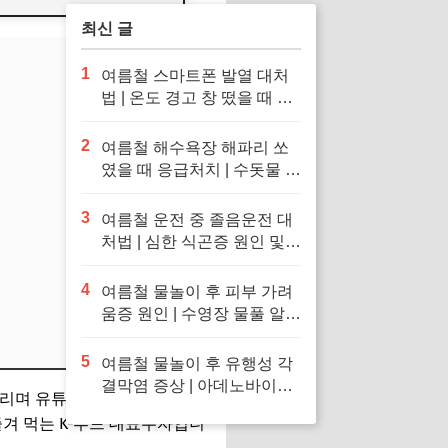
방법
최신 글
1
여름철 스마트폰 발열 대처
법 | 온도 경고 창 떴을 때 응
급처치 및 냉장고·얼음팩 투
입 금지 이유
2
여름철 해수욕장 해파리 쏘
였을 때 응급처치 | 수돗물 세
척 금지 이유 및 독소 제거 바
닷물 세척 수칙
3
여름철 운전 중 졸음운전 대
처법 | 심한 식곤증 원인 및
차 내 산소 공급 환기·졸음
퇴치 응급처치 수칙
4
여름철 물놀이 후 피부 가려
움증 원인 | 수영장 물풀 알레
르기 두드러기 긴급 진정 응
급처치 수칙
5
여름철 물놀이 후 유행성 각
결막염 증상 | 아데노바이러
불리며 유튜버·틱톡커들 사이에
스 아폴로 눈병 전염 차단 및
즐겨 먹는 K-푸드 대표주자입니
눈 충혈 응급처치 수칙