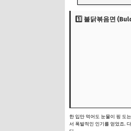
1️⃣ 불닭볶음면 (Buld
1️⃣ 불닭볶음면 (Buld
2️⃣ 고추참치 (Spicy 
3️⃣ 김 (Korean Sea
4️⃣ 김치 (Kimchi)
5️⃣ 김치전 (Kimchi 
6️⃣ 불고기 (Bulgogi)
7️⃣ 잡채 (Japchae)
8️⃣ 닭발 (Spicy Chic
9️⃣ 떡볶이 (Tteokbok
🔟 달고나 & 인절미 디
한 입만 먹어도 눈물이 핑 도는
🌏 마무리: K-푸드
서 폭발적인 인기를 얻었죠. 다