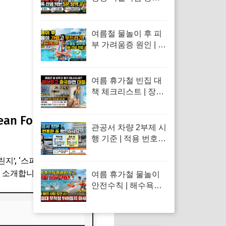
아데노바이러스 아폴
로 눈병 전염 차단 및
눈 충혈 응급처치 수
여름철 물놀이 후 피
칙
부 가려움증 원인 | 수
영장 물풀 알레르기
두드러기 긴급 진정
응급처치 수칙
여름 휴가철 빈집 대
책 체크리스트 | 장기
외출 시 절도 방범 예
방 및 가전 누수 위생
 Foods Loved by
봉쇄 수칙
관공서 차량 2부제 시
행 기준 | 적용 번호판
홀짝제 규칙 및 예외
린지’, ‘스파이시 푸드 리액션’
차량·공영주차장 감
면 혜택 총정리
 소개합니다.
여름 휴가철 물놀이
안전수칙 | 해수욕장
계곡 익수 사고 발생
시 긴급 심폐소생술
(CPR) 및 응급조치