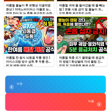
여름철 물놀이 후 유행성 각결막염
여름철 귀에 물 들어갔을 때 물 빼는
증상 | 아데노바이러스 아폴로 눈병
법 | 면봉 사용 금지 및 물놀이 외이
전염 차단 및 눈 충혈 응급처치 수칙
도염 통증 응급처치 수칙
여름철 찬 음식 뇌동결 두통 원인 |
여름철 독충 모기 물렸을 때 응급처
아이스크림 빙수 섭취 후 두통 완화
치 방법 | 화상벌레 지네 물림 긴급
법 및 배탈 예방 수칙
진정 및 가려움증 봉쇄 수칙
이전
다음