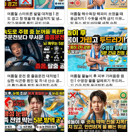
여름철 스마트폰 발열 대처법 | 온
여름철 해수욕장 해파리 쏘였을 때
도 경고 창 떴을 때 응급처치 및 냉
응급처치 | 수돗물 세척 금지 이유
장고·얼음팩 투입 금지 이유
및 독소 제거 바닷물 세척 수칙
여름철 운전 중 졸음운전 대처법 |
여름철 물놀이 후 피부 가려움증 원
심한 식곤증 원인 및 차 내 산소 공
인 | 수영장 물풀 알레르기 두드러
급 환기·졸음 퇴치 응급처치 수칙
기 긴급 진정 응급처치 수칙