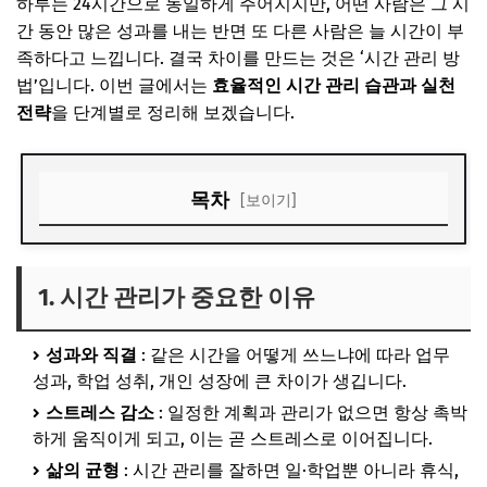
하루는 24시간으로 동일하게 주어지지만, 어떤 사람은 그 시
간 동안 많은 성과를 내는 반면 또 다른 사람은 늘 시간이 부
족하다고 느낍니다. 결국 차이를 만드는 것은 ‘시간 관리 방
법’입니다. 이번 글에서는
효율적인 시간 관리 습관과 실천
전략
을 단계별로 정리해 보겠습니다.
목차
[보이기]
1. 시간 관리가 중요한 이유
2. 하루를 시작하는 아침 루틴
1. 시간 관리가 중요한 이유
3. 일정 관리 도구 활용
성과와 직결
: 같은 시간을 어떻게 쓰느냐에 따라 업무
4. 우선순위 설정법
성과, 학업 성취, 개인 성장에 큰 차이가 생깁니다.
5. 집중력 높이기
스트레스 감소
: 일정한 계획과 관리가 없으면 항상 촉박
하게 움직이게 되고, 이는 곧 스트레스로 이어집니다.
6. 작은 습관이 만드는 성과
삶의 균형
: 시간 관리를 잘하면 일·학업뿐 아니라 휴식,
7. 휴식과 리프레시의 중요성