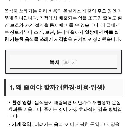
음식물 쓰레기는 처리 비용과 온실가스 배출의 주요 원인 가
운데 하나입니다. 가정에서 배출되는 양을 조금만 줄여도 환
경 보호와 가계 절약을 동시에 이룰 수 있습니다. 이 글에서
는 장보기부터 조리, 보관, 분리배출까지
일상에서 바로 실
천 가능한 음식물 쓰레기 저감법
을 단계별로 정리했습니다.
목차
[보이기]
1. 왜 줄여야 할까? (환경·비용·위생)
2. 장보기 습관부터 바꾸기
1. 왜 줄여야 할까? (환경·비용·위생)
3. 냉장·냉동 보관의 원칙
환경 영향
: 음식물이 매립되면 메탄가스가 발생해 온실
4. 조리 과정에서 줄이는 요령
효과를 키웁니다. 줄이는 것이 가장 효과적인 감축 방법입
5. 남은 음식 리메이크 아이디어
니다.
가계 절약
: 버려지는 음식=이미 지불한 돈입니다. 양을
6. 외식·배달 주문할 때