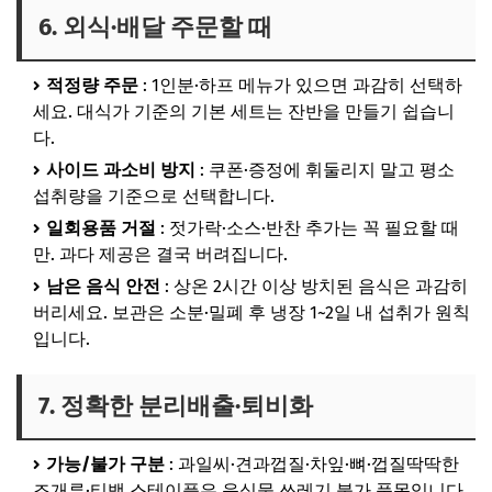
6. 외식·배달 주문할 때
적정량 주문
: 1인분·하프 메뉴가 있으면 과감히 선택하
세요. 대식가 기준의 기본 세트는 잔반을 만들기 쉽습니
다.
사이드 과소비 방지
: 쿠폰·증정에 휘둘리지 말고 평소
섭취량을 기준으로 선택합니다.
일회용품 거절
: 젓가락·소스·반찬 추가는 꼭 필요할 때
만. 과다 제공은 결국 버려집니다.
남은 음식 안전
: 상온 2시간 이상 방치된 음식은 과감히
버리세요. 보관은 소분·밀폐 후 냉장 1~2일 내 섭취가 원칙
입니다.
7. 정확한 분리배출·퇴비화
가능/불가 구분
: 과일씨·견과껍질·차잎·뼈·껍질딱딱한
조개류·티백 스테이플은 음식물 쓰레기
불가
품목입니다.