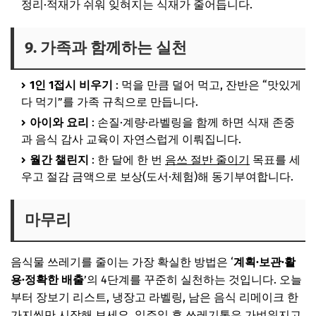
정리·적재가 쉬워 잊혀지는 식재가 줄어듭니다.
9. 가족과 함께하는 실천
1인 1접시 비우기
: 먹을 만큼 덜어 먹고, 잔반은 “맛있게
다 먹기”를 가족 규칙으로 만듭니다.
아이와 요리
: 손질·계량·라벨링을 함께 하면 식재 존중
과 음식 감사 교육이 자연스럽게 이뤄집니다.
월간 챌린지
: 한 달에 한 번
음쓰 절반 줄이기
목표를 세
우고 절감 금액으로 보상(도서·체험)해 동기부여합니다.
마무리
음식물 쓰레기를 줄이는 가장 확실한 방법은 ‘
계획·보관·활
용·정확한 배출
’의 4단계를 꾸준히 실천하는 것입니다. 오늘
부터 장보기 리스트, 냉장고 라벨링, 남은 음식 리메이크 한
가지씩만 시작해 보세요. 일주일 후 쓰레기통은 가벼워지고,