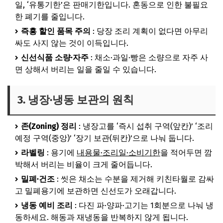
일, ‘유통기한’은 판매기한입니다. 혼동으로 인한 불필요
한 폐기를 줄입니다.
즉흥 할인 품목 주의
: 당장 조리 계획이 없다면 아무리
싸도 사지 않는 것이 이득입니다.
신선식품 소량·자주
: 채소·과일·빵은 소량으로 자주 사
면 상해서 버리는 일을 줄일 수 있습니다.
3. 냉장·냉동 보관의 원칙
존(Zoning) 정리
: 냉장고를 ‘즉시 섭취 구역(앞칸)’ ‘조리
예정 구역(중앙)’ ‘장기 보관(뒤칸)’으로 나눠 둡니다.
라벨링
: 용기에
내용물·조리일·소비기한
을 적어두면 깜
박해서 버리는 비율이 크게 줄어듭니다.
밀폐·건조
: 씻은 채소는 수분을 제거해 키친타월로 감싸
고 밀폐용기에 보관하면 신선도가 오래갑니다.
냉동 예비 조리
: 다진 파·양파·고기는 1회분으로 나눠 냉
동하세요. 해동과 재냉동을 반복하지 않게 됩니다.