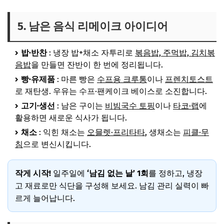
5. 남은 음식 리메이크 아이디어
밥·반찬
: 냉장 밥+채소 자투리로
볶음밥, 주먹밥, 김치볶
음밥
을 만들면 잔반이 한 번에 정리됩니다.
빵·유제품
: 마른 빵은
수프용 크루통
이나
프렌치토스트
로 재탄생. 우유는 수프·팬케이크 베이스로 소진합니다.
고기·생선
: 남은 구이는
비빔국수 토핑
이나
타코·랩
에
활용하면 새로운 식사가 됩니다.
채소
: 익힌 채소는
오믈렛·프리타타
, 생채소는
피클·무
침
으로 변신시킵니다.
작게 시작!
일주일에
‘남김 없는 날’ 1회
를 정하고, 냉장
고 재료로만 식단을 구성해 보세요. 남김 관리 실력이 빠
르게 늘어납니다.