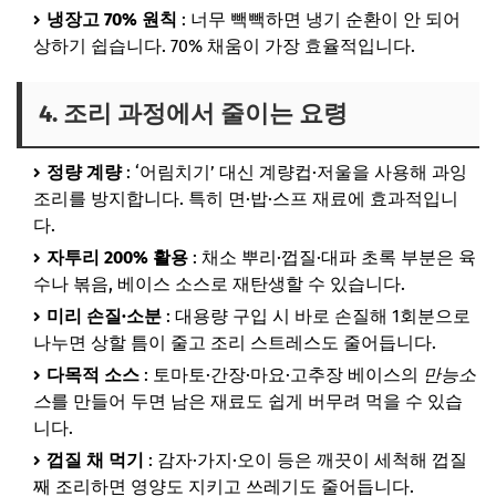
냉장고 70% 원칙
: 너무 빽빽하면 냉기 순환이 안 되어
상하기 쉽습니다. 70% 채움이 가장 효율적입니다.
4. 조리 과정에서 줄이는 요령
정량 계량
: ‘어림치기’ 대신 계량컵·저울을 사용해 과잉
조리를 방지합니다. 특히 면·밥·스프 재료에 효과적입니
다.
자투리 200% 활용
: 채소 뿌리·껍질·대파 초록 부분은 육
수나 볶음, 베이스 소스로 재탄생할 수 있습니다.
미리 손질·소분
: 대용량 구입 시 바로 손질해 1회분으로
나누면 상할 틈이 줄고 조리 스트레스도 줄어듭니다.
다목적 소스
: 토마토·간장·마요·고추장 베이스의
만능소
스
를 만들어 두면 남은 재료도 쉽게 버무려 먹을 수 있습
니다.
껍질 채 먹기
: 감자·가지·오이 등은 깨끗이 세척해 껍질
째 조리하면 영양도 지키고 쓰레기도 줄어듭니다.