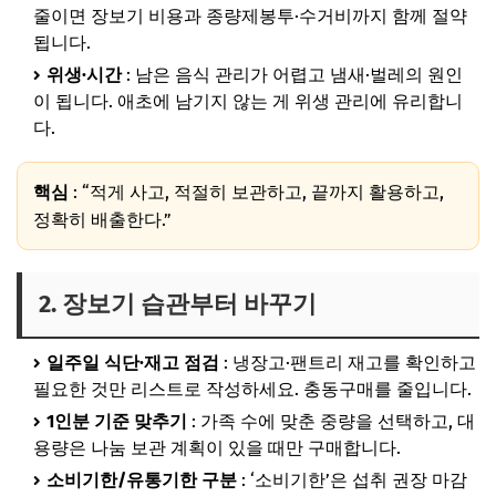
줄이면 장보기 비용과 종량제봉투·수거비까지 함께 절약
7. 정확한 분리배출·퇴비화
됩니다.
8. 집에서 쓰는 관리 도구·체크리스트
위생·시간
: 남은 음식 관리가 어렵고 냄새·벌레의 원인
이 됩니다. 애초에 남기지 않는 게 위생 관리에 유리합니
9. 가족과 함께하는 실천
다.
마무리
핵심
: “적게 사고, 적절히 보관하고, 끝까지 활용하고,
정확히 배출한다.”
2. 장보기 습관부터 바꾸기
일주일 식단·재고 점검
: 냉장고·팬트리 재고를 확인하고
필요한 것만 리스트로 작성하세요. 충동구매를 줄입니다.
1인분 기준 맞추기
: 가족 수에 맞춘 중량을 선택하고, 대
용량은 나눔 보관 계획이 있을 때만 구매합니다.
소비기한/유통기한 구분
: ‘소비기한’은 섭취 권장 마감