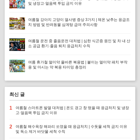
및 냉장고·얼음팩 투입 금지 이유
여름철 강아지 고양이 열사병 증상 3가지 | 체온 낮추는 응급조
치 방법 및 반려동물 삼계탕 급여 주의사항
여름철 운전 중 졸음운전 대처법 | 심한 식곤증 원인 및 차 내 산
소 공급 환기·졸음 퇴치 응급처치 수칙
여름 휴가철 멀미약 올바른 복용법 | 붙이는 멀미약 패치 부작
용 및 마시는 약 복용 타이밍 총정리
최신 글
1
여름철 스마트폰 발열 대처법 | 온도 경고 창 떴을 때 응급처치 및 냉장
고·얼음팩 투입 금지 이유
2
여름철 해수욕장 해파리 쏘였을 때 응급처치 | 수돗물 세척 금지 이유
및 독소 제거 바닷물 세척 수칙