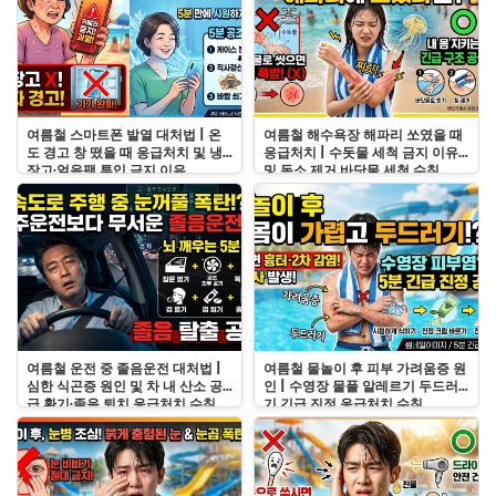
여름철 스마트폰 발열 대처법 | 온
여름철 해수욕장 해파리 쏘였을 때
도 경고 창 떴을 때 응급처치 및 냉
응급처치 | 수돗물 세척 금지 이유
장고·얼음팩 투입 금지 이유
및 독소 제거 바닷물 세척 수칙
여름철 운전 중 졸음운전 대처법 |
여름철 물놀이 후 피부 가려움증 원
심한 식곤증 원인 및 차 내 산소 공
인 | 수영장 물풀 알레르기 두드러
급 환기·졸음 퇴치 응급처치 수칙
기 긴급 진정 응급처치 수칙