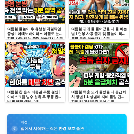
여름철 물놀이 후 유행성 각결막염
여름철 귀에 물 들어갔을 때 물 빼는
증상 | 아데노바이러스 아폴로 눈병
법 | 면봉 사용 금지 및 물놀이 외이
전염 차단 및 눈 충혈 응급처치 수칙
도염 통증 응급처치 수칙
여름철 찬 음식 뇌동결 두통 원인 |
여름철 독충 모기 물렸을 때 응급처
아이스크림 빙수 섭취 후 두통 완화
치 방법 | 화상벌레 지네 물림 긴급
법 및 배탈 예방 수칙
진정 및 가려움증 봉쇄 수칙
이전
집에서 시작하는 작은 환경 보호 습관