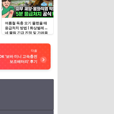
여름철 독충 모기 물렸을 때
응급처치 방법 | 화상벌레 지
네 물림 긴급 진정 및 가려움
증 봉쇄 수칙
다음
OK '보바 미니 고속충전
보조배터리' 후기