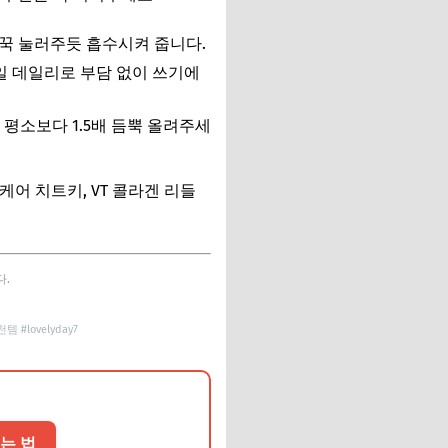
꾹꾹 눌러주듯 흡수시켜 줍니다.
매일 데일리로 부담 없이 쓰기에
평소보다 1.5배 듬뿍 올려주세
케어 치트키, VT 콜라겐 리들
다.
lovelyday7
르는 법