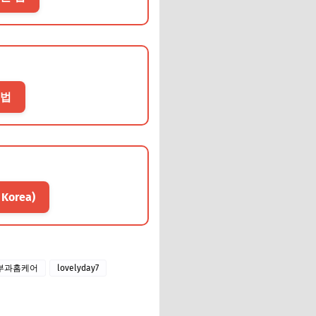
 법
Korea)
부과홈케어
lovelyday7