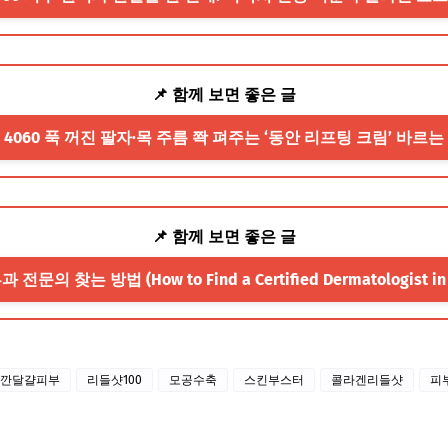
📌 함께 보면 좋은 글
 4060 푹 꺼진 팔자·목 주름 쫙 펴주는 ‘동안 리프팅 크림’ 바르는
📌 함께 보면 좋은 글
과 전문의 찾는 방법 (How to Find a Certified Dermatologist in 
깐달걀피부
리들샷100
모공수축
스킨부스터
콜라겐리들샷
피