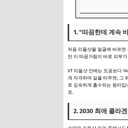
1. "따끔한데 계속 
1. "따끔한데 계속 
2. 2030 최애 콜라
3. 리들샷 100, 초
처음 리들샷을 얼굴에 바르면 누
만 이 따끔거림이 바로 피부가
VT 리들샷 안에는 모공보다 1
게 자극하며 길을 터주면, 그
로 깊숙하게 흡수되는 원리입니
죠.
2. 2030 최애 콜라