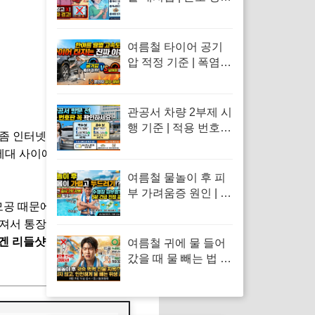
창 떴을 때 응급처치
및 냉장고·얼음팩 투
입 금지 이유
여름철 타이어 공기
압 적정 기준 | 폭염
혹서기 타이어 펑크
원인 및 고속도로 스
탠딩 웨이브 방지 수
관공서 차량 2부제 시
칙
행 기준 | 적용 번호판
것 좀 인터넷으로 구해달라"고 노
홀짝제 규칙 및 예외
 세대 사이에서 '바르는 피부과
차량·공영주차장 감
면 혜택 총정리
여름철 물놀이 후 피
부 가려움증 원인 | 수
공 때문에 거울 볼 때마다 스
영장 물풀 알레르기
깨져서 통장이 텅장이 되기 일쑤
두드러기 긴급 진정
응급처치 수칙
겐 리들샷 100'
의 원리와 꿀조
여름철 귀에 물 들어
갔을 때 물 빼는 법 |
면봉 사용 금지 및 물
놀이 외이도염 통증
응급처치 수칙