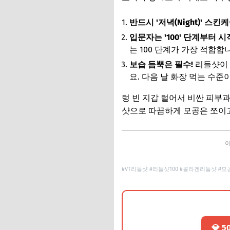
반드시 '저녁(Night)' 스
입문자는 '100' 단계부터 
는 100 단계가 가장 적합합
보습 듬뿍은 필수!
리들샷이 
요. 다음 날 화장 먹는 수준
텅 빈 지갑 털어서 비싼 피부과
샷으로 따끔하게 모공은 쪼이고
이
#VT리들샷 #리들샷100 #콜라겐리들샷 #모
💎 