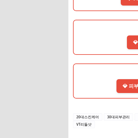

💎 피부
20대스킨케어
30대피부관리
VT리들샷