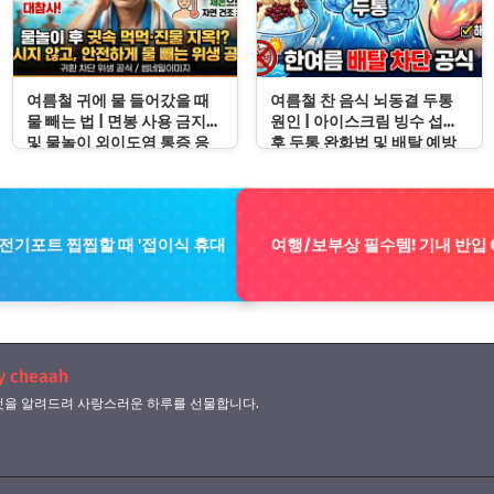
여름철 귀에 물 들어갔을 때
여름철 찬 음식 뇌동결 두통
물 빼는 법 | 면봉 사용 금지
원인 | 아이스크림 빙수 섭취
및 물놀이 외이도염 통증 응
후 두통 완화법 및 배탈 예방
급처치 수칙
수칙
 전기포트 찝찝할 때 '접이식 휴대
여행/보부상 필수템! 기내 반입 
y cheaah
을 알려드려 사랑스러운 하루를 선물합니다.