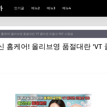
하
인기글
메뉴2
메뉴3
메뉴4
신 홈케어! 올리브영 품절대란 'VT 콜라겐 리들샷 100' 사용법
대신 홈케어! 올리브영 품절대란 'V