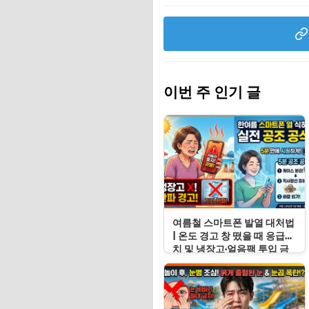
이번 주 인기 글
여름철 스마트폰 발열 대처법
| 온도 경고 창 떴을 때 응급처
치 및 냉장고·얼음팩 투입 금
지 이유