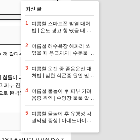
최신 글
1
여름철 스마트폰 발열 대처
법 | 온도 경고 창 떴을 때 응
급처치 및 냉장고·얼음팩 투
입 금지 이유
2
여름철 해수욕장 해파리 쏘
였을 때 응급처치 | 수돗물 세
 것 같다는 분들도 있죠. 하지
척 금지 이유 및 독소 제거 바
닷물 세척 수칙
3
여름철 운전 중 졸음운전 대
처법 | 심한 식곤증 원인 및
세 침들이 피부 겉면을 미세하
차 내 산소 공급 환기·졸음
않고 피부 진피층까지 다이렉트
퇴치 응급처치 수칙
4
여름철 물놀이 후 피부 가려
으로 완벽하게 구현해 낸 셈이
움증 원인 | 수영장 물풀 알레
르기 두드러기 긴급 진정 응
급처치 수칙
5
여름철 물놀이 후 유행성 각
결막염 증상 | 아데노바이러
스 아폴로 눈병 전염 차단 및
눈 충혈 응급처치 수칙