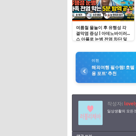
여름철 물놀이 후 유행성 각
결막염 증상 | 아데노바이러
스 아폴로 눈병 전염 차단 및
눈 충혈 응급처치 수칙
이전
해외여행 필수템! 호텔
용 포트' 추천
작성자:
lovel
일상생활의 모든것