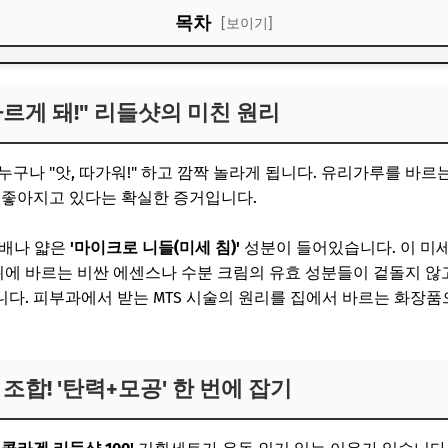
목차
[보이기]
바르게 돼!" 리들샷의 미친 원리
바르게 돼!" 리들샷의 미친 원리
겐 조합! '탄력+모공' 한 번에 잡기
보자를 위한 200% 활용 꿀팁
구나 "앗, 따가워!" 하고 깜짝 놀라게 됩니다. 유리가루를 바르는
 좋아지고 있다는 확실한 증거입니다.
4배나 얇은
'마이크로 니들(미세 침)'
성분이 들어있습니다. 이 미
 뒤에 바르는 비싼 에센스나 수분 크림의 유효 성분들이 겉돌지 
다. 피부과에서 받는 MTS 시술의 원리를 집에서 바르는 화장품
겐 조합! '탄력+모공' 한 번에 잡기