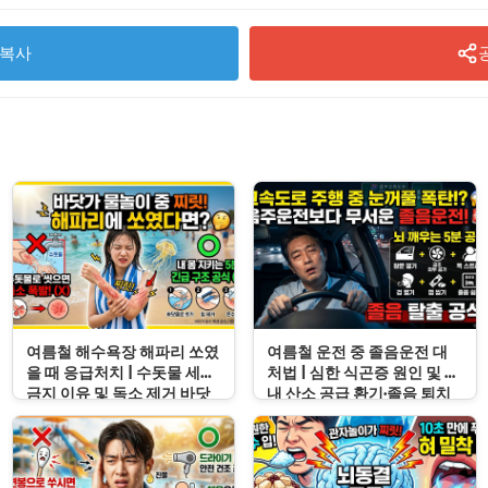
복사
여름철 해수욕장 해파리 쏘였
여름철 운전 중 졸음운전 대
을 때 응급처치 | 수돗물 세척
처법 | 심한 식곤증 원인 및 차
금지 이유 및 독소 제거 바닷
내 산소 공급 환기·졸음 퇴치
물 세척 수칙
응급처치 수칙