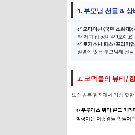
2. 코덕들의 뷰티/향
1. 부모님 선물 & 
3. 입이 심심할 틈 
✅ 오타이산 (국민 소화제):
4. 돈키호테 15% 
라 저희 집 상비약 1호예요.
✅ 로키소닌 파스 (프리미엄
절염이 있는 부모님께 선물
2. 코덕들의 뷰티/향
요즘 일본 현지에서 가장 핫한
✨ 우루리스 워터 콘크 키라
찰랑이는 머릿결을 만들어줘