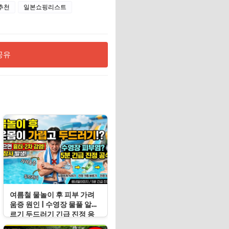
추천
일본쇼핑리스트
공유
여름철 물놀이 후 피부 가려
움증 원인 | 수영장 물풀 알레
르기 두드러기 긴급 진정 응
급처치 수칙