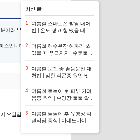
최신 글
1
여름철 스마트폰 발열 대처
성분이라 부드럽고 효과가 빨
법 | 온도 경고 창 떴을 때 응
급처치 및 냉장고·얼음팩 투
입 금지 이유
2
파스입니다. 근육통이나 관
여름철 해수욕장 해파리 쏘
였을 때 응급처치 | 수돗물 세
척 금지 이유 및 독소 제거 바
닷물 세척 수칙
3
여름철 운전 중 졸음운전 대
처법 | 심한 식곤증 원인 및
차 내 산소 공급 환기·졸음
퇴치 응급처치 수칙
4
여름철 물놀이 후 피부 가려
움증 원인 | 수영장 물풀 알레
르기 두드러기 긴급 진정 응
급처치 수칙
5
여름철 물놀이 후 유행성 각
어 오일입니다. 끈적임 없이
결막염 증상 | 아데노바이러
스 아폴로 눈병 전염 차단 및
눈 충혈 응급처치 수칙