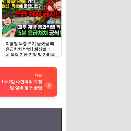
여름철 독충 모기 물렸을 때
응급처치 방법 | 화상벌레 지
네 물림 긴급 진정 및 가려움
증 봉쇄 수칙
다음
 1박 2일 수면마취 과정
및 실비 청구 꿀팁