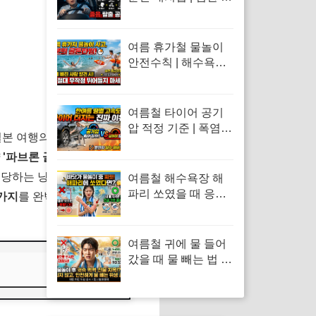
곤증 원인 및 차 내 산
소 공급 환기·졸음 퇴
치 응급처치 수칙
여름 휴가철 물놀이
안전수칙 | 해수욕장
계곡 익수 사고 발생
시 긴급 심폐소생술
(CPR) 및 응급조치
여름철 타이어 공기
방법
압 적정 기준 | 폭염
본 여행의 꽃은 역시 '돈키호
혹서기 타이어 펑크
'파브론 골드 A'는 마약류 성
원인 및 고속도로 스
탠딩 웨이브 방지 수
수당하는 낭패를 보실 수 있으니
여름철 해수욕장 해
칙
파리 쏘였을 때 응급
6가지
를 완벽하게 정리해 드립
처치 | 수돗물 세척 금
지 이유 및 독소 제거
바닷물 세척 수칙
여름철 귀에 물 들어
갔을 때 물 빼는 법 |
면봉 사용 금지 및 물
놀이 외이도염 통증
응급처치 수칙