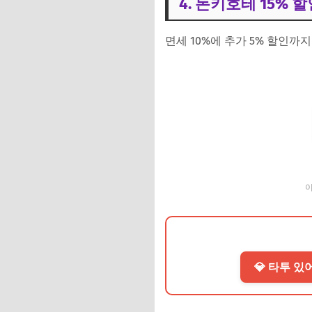
4. 돈키호테 15% 
면세 10%에 추가 5% 할인까
이
💎 타투 