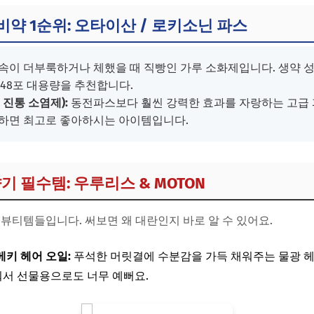
기 필수템: 우루리스 & MOTON
상비약 1순위: 오타이산 / 로키소닌 파스
없는 간식: 자가포클 & 클로렛츠 민트
속이 더부룩하거나 체했을 때 직빵인 가루 소화제입니다. 생약 
할인 쿠폰 & 면세 활용법
 48포 대용량을 추천합니다.
 진통 소염제):
동전파스보다 훨씬 강력한 효과를 자랑하는 고급 
하면 최고로 좋아하시는 아이템입니다.
기 필수템: 우루리스 & MOTON
 뷰티템들입니다. 써보면 왜 대란인지 바로 알 수 있어요.
메키 헤어 오일:
푸석한 머릿결에 수분감을 가득 채워주는 물광 헤
서 선물용으로도 너무 예뻐요.