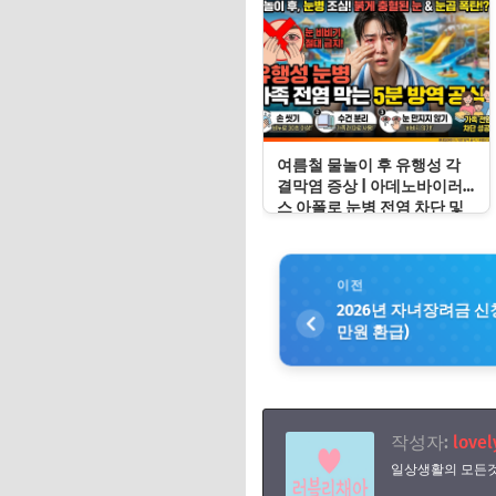
여름철 물놀이 후 유행성 각
결막염 증상 | 아데노바이러
스 아폴로 눈병 전염 차단 및
눈 충혈 응급처치 수칙
이전
2026년 자녀장려금 신청
만원 환급)
작성자:
lovel
일상생활의 모든것