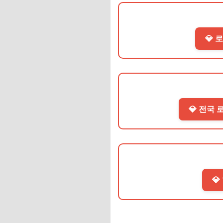
💎 
💎 전국 
💎