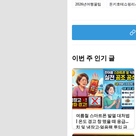
2026년여행꿀팁
돈키호테쇼핑리
이번 주 인기 글
여름철 스마트폰 발열 대처법
| 온도 경고 창 떴을 때 응급처
치 및 냉장고·얼음팩 투입 금
지 이유