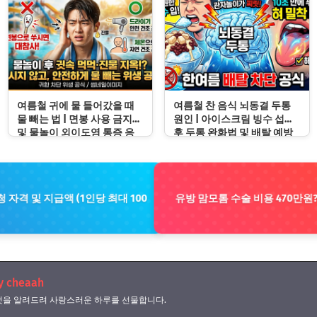
여름철 귀에 물 들어갔을 때
여름철 찬 음식 뇌동결 두통
물 빼는 법 | 면봉 사용 금지
원인 | 아이스크림 빙수 섭취
및 물놀이 외이도염 통증 응
후 두통 완화법 및 배탈 예방
급처치 수칙
수칙
 자격 및 지급액 (1인당 최대 100
유방 맘모톰 수술 비용 470만원?
y cheaah
을 알려드려 사랑스러운 하루를 선물합니다.