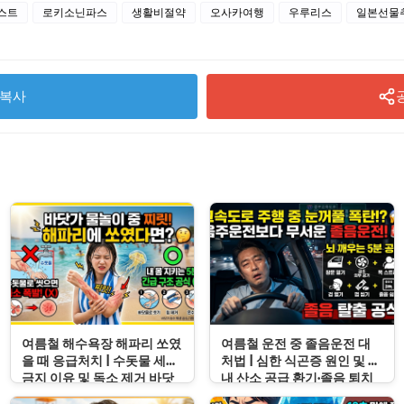
스트
로키소닌파스
생활비절약
오사카여행
우루리스
일본선물
복사
여름철 해수욕장 해파리 쏘였
여름철 운전 중 졸음운전 대
을 때 응급처치 | 수돗물 세척
처법 | 심한 식곤증 원인 및 차
금지 이유 및 독소 제거 바닷
내 산소 공급 환기·졸음 퇴치
물 세척 수칙
응급처치 수칙