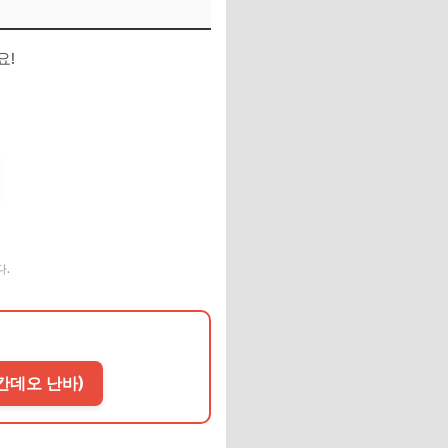
요!
다.
칸데오 난바)