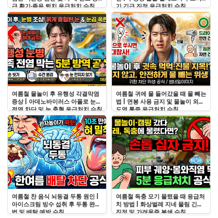
급 환기·졸음 퇴치 응급처치 수칙
기 긴급 진정 응급처치 수칙
여름철 물놀이 후 유행성 각결막염
여름철 귀에 물 들어갔을 때 물 빼는
증상 | 아데노바이러스 아폴로 눈병
법 | 면봉 사용 금지 및 물놀이 외이
전염 차단 및 눈 충혈 응급처치 수칙
도염 통증 응급처치 수칙
여름철 찬 음식 뇌동결 두통 원인 |
여름철 독충 모기 물렸을 때 응급처
아이스크림 빙수 섭취 후 두통 완화
치 방법 | 화상벌레 지네 물림 긴급
법 및 배탈 예방 수칙
진정 및 가려움증 봉쇄 수칙