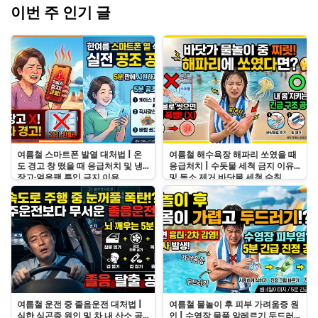
이번 주 인기 글
여름철 스마트폰 발열 대처법 | 온
여름철 해수욕장 해파리 쏘였을 때
도 경고 창 떴을 때 응급처치 및 냉
응급처치 | 수돗물 세척 금지 이유
장고·얼음팩 투입 금지 이유
및 독소 제거 바닷물 세척 수칙
여름철 운전 중 졸음운전 대처법 |
여름철 물놀이 후 피부 가려움증 원
심한 식곤증 원인 및 차 내 산소 공
인 | 수영장 물풀 알레르기 두드러