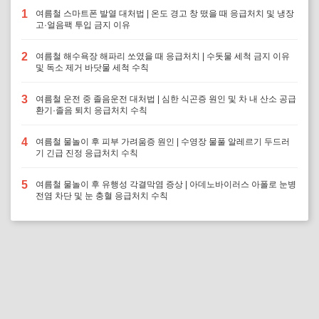
1
여름철 스마트폰 발열 대처법 | 온도 경고 창 떴을 때 응급처치 및 냉장
고·얼음팩 투입 금지 이유
2
여름철 해수욕장 해파리 쏘였을 때 응급처치 | 수돗물 세척 금지 이유
및 독소 제거 바닷물 세척 수칙
3
여름철 운전 중 졸음운전 대처법 | 심한 식곤증 원인 및 차 내 산소 공급
환기·졸음 퇴치 응급처치 수칙
4
여름철 물놀이 후 피부 가려움증 원인 | 수영장 물풀 알레르기 두드러
기 긴급 진정 응급처치 수칙
5
여름철 물놀이 후 유행성 각결막염 증상 | 아데노바이러스 아폴로 눈병
전염 차단 및 눈 충혈 응급처치 수칙