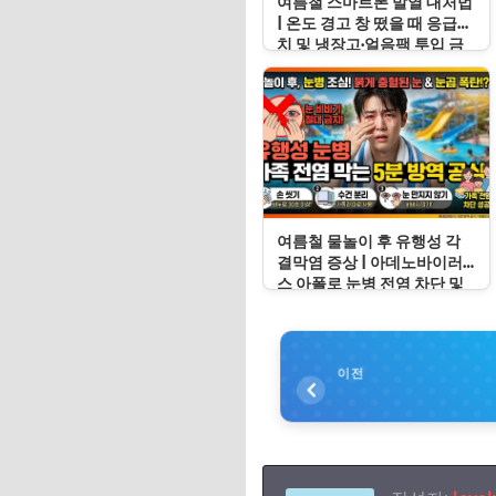
여름철 스마트폰 발열 대처법
| 온도 경고 창 떴을 때 응급처
치 및 냉장고·얼음팩 투입 금
지 이유
여름철 물놀이 후 유행성 각
결막염 증상 | 아데노바이러
스 아폴로 눈병 전염 차단 및
눈 충혈 응급처치 수칙
이전