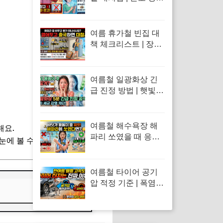
창 떴을 때 응급처치
및 냉장고·얼음팩 투
입 금지 이유
여름 휴가철 빈집 대
책 체크리스트 | 장기
외출 시 절도 방범 예
방 및 가전 누수 위생
봉쇄 수칙
여름철 일광화상 긴
급 진정 방법 | 햇빛에
탄 피부 화끈거림 응
급처치 및 허물·물집
관리 수칙
여름철 해수욕장 해
해요.
파리 쏘였을 때 응급
눈에 볼 수 있도록 모았습니다.
처치 | 수돗물 세척 금
지 이유 및 독소 제거
바닷물 세척 수칙
여름철 타이어 공기
압 적정 기준 | 폭염
혹서기 타이어 펑크
원인 및 고속도로 스
탠딩 웨이브 방지 수