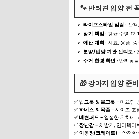
🐾 반려견 입양 전 
🎁 강아지 입양 준
💡 초보 보호자를 위
라이프스타일 점검
: 산책
🗓 입양 후 첫 7일 
장기 책임
: 평균 수명 12
예산 계획
: 사료, 용품,
분양/입양 기관 신뢰도
:
주거 환경 확인
: 반려동물
🎁 강아지 입양 준
✅
밥그릇 & 물그릇
– 미끄럼 
✅
하네스 & 목줄
– 사이즈 조
✅
배변패드
– 일정한 위치에 
✅
장난감
– 치발기, 인터랙티브
✅
이동장(크레이트)
– 안전한 