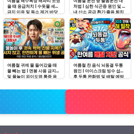
여름철 해수욕장 해파리 쏘였
여름철 운전 중 졸음운전 대
을 때 응급처치 | 수돗물 세척
처법 | 심한 식곤증 원인 및 차
금지 이유 및 독소 제거 바닷
내 산소 공급 환기·졸음 퇴치
물 세척 수칙
응급처치 수칙
여름철 귀에 물 들어갔을 때
여름철 찬 음식 뇌동결 두통
물 빼는 법 | 면봉 사용 금지
원인 | 아이스크림 빙수 섭취
및 물놀이 외이도염 통증 응
후 두통 완화법 및 배탈 예방
급처치 수칙
수칙