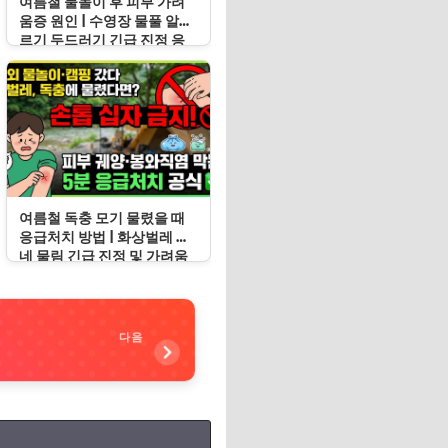
여름철 물놀이 후 피부 가려
움증 원인 | 수영장 물풀 알레
르기 두드러기 긴급 진정 응
급처치 수칙
여름철 독충 모기 물렸을 때
응급처치 방법 | 화상벌레 지
네 물림 긴급 진정 및 가려움
증 봉쇄 수칙
다음