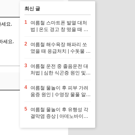
칙
최신 글
1
여름철 스마트폰 발열 대처
하세요.
법 | 온도 경고 창 떴을 때 응
급처치 및 냉장고·얼음팩 투
하세요.
입 금지 이유
2
여름철 해수욕장 해파리 쏘
였을 때 응급처치 | 수돗물 세
척 금지 이유 및 독소 제거 바
닷물 세척 수칙
3
여름철 운전 중 졸음운전 대
처법 | 심한 식곤증 원인 및
차 내 산소 공급 환기·졸음
퇴치 응급처치 수칙
4
여름철 물놀이 후 피부 가려
움증 원인 | 수영장 물풀 알레
르기 두드러기 긴급 진정 응
급처치 수칙
5
여름철 물놀이 후 유행성 각
결막염 증상 | 아데노바이러
스 아폴로 눈병 전염 차단 및
눈 충혈 응급처치 수칙