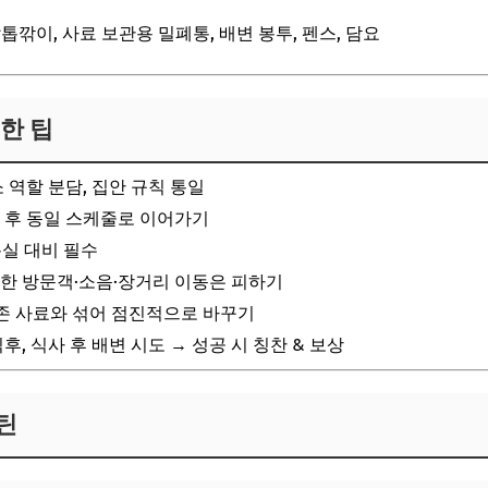
 발톱깎이, 사료 보관용 밀폐통, 배변 봉투, 펜스, 담요
위한 팁
소 역할 분담, 집안 규칙 통일
인 후 동일 스케줄로 이어가기
분실 대비 필수
도한 방문객·소음·장거리 이동은 피하기
 기존 사료와 섞어 점진적으로 바꾸기
직후, 식사 후 배변 시도 → 성공 시 칭찬 & 보상
루틴